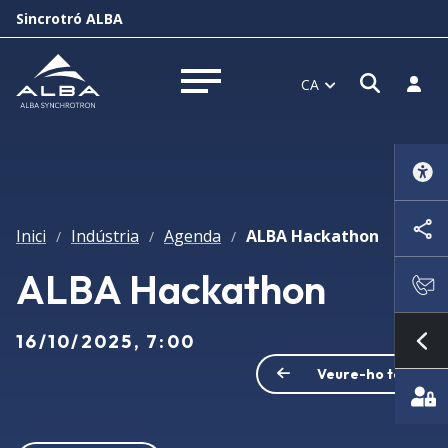
Sincrotró ALBA
Obrir f
Inicia
CA
Obrir menú
Inici
Indústria
Agenda
ALBA Hackathon
/
/
/
ALBA Hackathon
16/10/2025, 7:00
Mo
Veure-ho tot