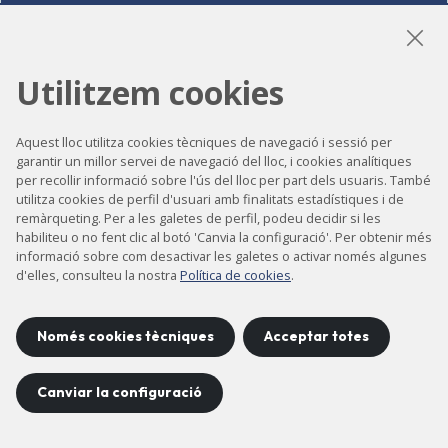
LinkedIn
Instagram
YouTube
Utilitzem cookies
Aquest lloc utilitza cookies tècniques de navegació i sessió per
Accessibilitat
garantir un millor servei de navegació del lloc, i cookies analítiques
per recollir informació sobre l'ús del lloc per part dels usuaris. També
Contacte
utilitza cookies de perfil d'usuari amb finalitats estadístiques i de
remàrqueting. Per a les galetes de perfil, podeu decidir si les
Avís legal
habiliteu o no fent clic al botó 'Canvia la configuració'. Per obtenir més
Política de privacitat
informació sobre com desactivar les galetes o activar només algunes
d'elles, consulteu la nostra
Política de cookies
.
Política de cookies
Mapa del lloc
Només cookies tècniques
Acceptar totes
Canviar la configuració
Projecte desenvolupat per
©
2026
CELLS