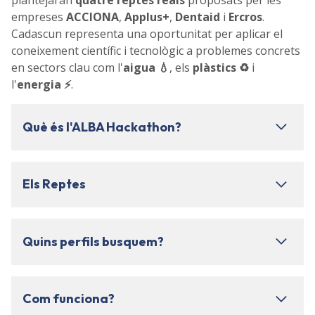
plantejaran
quatre reptes reals
proposats per les
empreses
ACCIONA
,
Applus+
,
Dentaid
i
Ercros
.
Cadascun representa una oportunitat per aplicar el
coneixement científic i tecnològic a problemes concrets
en sectors clau com l'
aigua 💧
, els
plàstics ♻️
i
l'
energia ⚡
.
Què és l'ALBA Hackathon?
Els Reptes
Quins perfils busquem?
Com funciona?