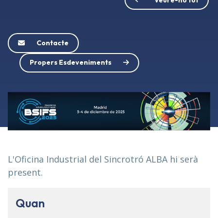
Contacte
Propers Esdeveniments
L'Oficina Industrial del Sincrotró ALBA hi serà
present.
Quan