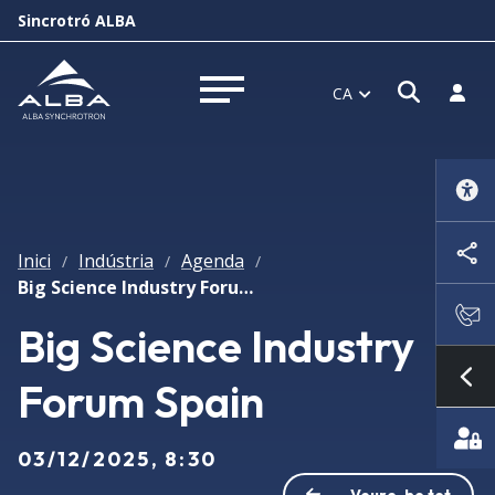
Sincrotró ALBA
Obrir f
Inicia
CA
Obrir menú
Inici
Indústria
Agenda
/
/
/
Big Science Industry Forum Spain
Big Science Industry
Forum Spain
Mo
03/12/2025, 8:30
Veure-ho tot