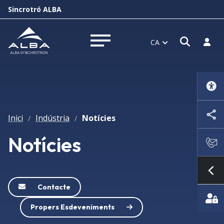
Sincrotró ALBA
Obrir f
Inicia
CA
Obrir menú
Inici
Indústria
Notícies
/
/
Notícies
Mo
Contacte
Propers Esdeveniments