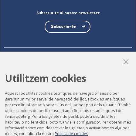
Subscriu-te al nostre newsletter
Subscriu-te
LinkedIn
Instagram
YouTube
Utilitzem cookies
Accessibilitat
Aquest lloc utilitza cookies tècniques de navegació i sessió per
garantir un millor servei de navegació del lloc, i cookies analítiques
Contacte
per recollir informació sobre l'ús del lloc per part dels usuaris. També
utilitza cookies de perfil d'usuari amb finalitats estadístiques i de
Avís legal
remàrqueting. Per a les galetes de perfil, podeu decidir si les
Política de privacitat
habiliteu o no fent clic al botó 'Canvia la configuració'. Per obtenir més
informació sobre com desactivar les galetes o activar només algunes
Política de cookies
d'elles, consulteu la nostra
Política de cookies
.