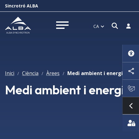
Sincrotró ALBA
Obrir f
Inicia
CA
Obrir menú
Inici
Ciència
Àrees
Medi ambient i energia
/
/
/
Medi ambient i energia
Mo