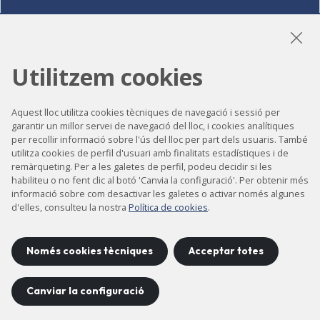
LinkedIn
Instagram
YouTube
Utilitzem cookies
Aquest lloc utilitza cookies tècniques de navegació i sessió per
garantir un millor servei de navegació del lloc, i cookies analítiques
Accessibilitat
per recollir informació sobre l'ús del lloc per part dels usuaris. També
utilitza cookies de perfil d'usuari amb finalitats estadístiques i de
Contacte
remàrqueting. Per a les galetes de perfil, podeu decidir si les
Avís legal
habiliteu o no fent clic al botó 'Canvia la configuració'. Per obtenir més
informació sobre com desactivar les galetes o activar només algunes
Política de privacitat
d'elles, consulteu la nostra
Política de cookies
.
Política de cookies
Mapa del lloc
Només cookies tècniques
Acceptar totes
Canviar la configuració
Projecte desenvolupat per
©
2026
CELLS