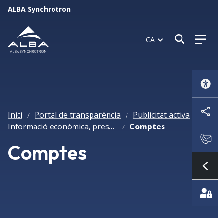
ALBA Synchrotron
Obrir f
CA
Inici
Portal de transparència
Publicitat activa
/
/
/
Informació econòmica, pressupostària i estadística
Comptes
/
Comptes
Mo