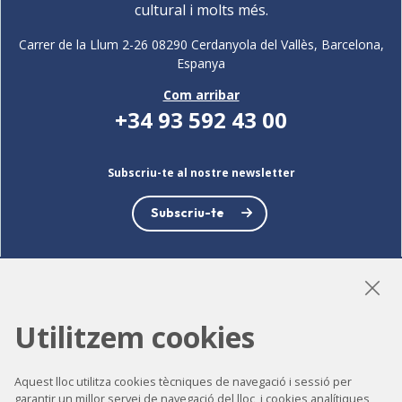
cultural i molts més.
Carrer de la Llum 2-26 08290 Cerdanyola del Vallès, Barcelona,
Espanya
Com arribar
+34 93 592 43 00
Subscriu-te al nostre newsletter
Subscriu-te
LinkedIn
Instagram
YouTube
Utilitzem cookies
Aquest lloc utilitza cookies tècniques de navegació i sessió per
garantir un millor servei de navegació del lloc, i cookies analítiques