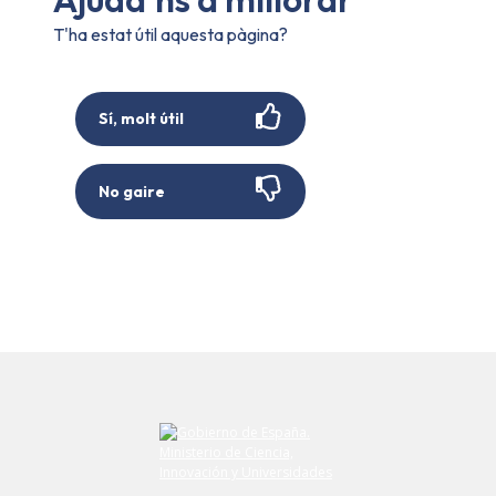
T'ha estat útil aquesta pàgina?
Sí, molt útil
No gaire
Envieu el vostre comentari