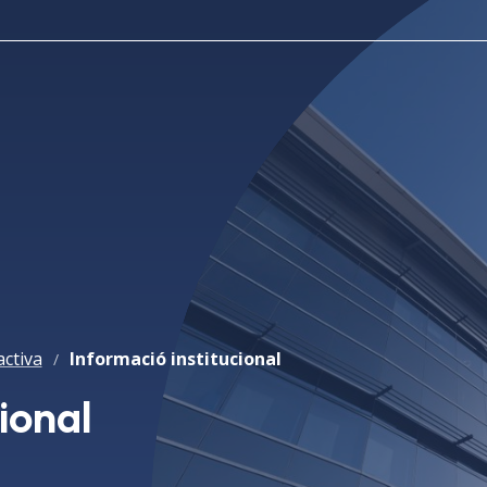
activa
Informació institucional
/
ional