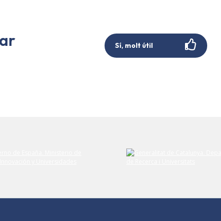
rar
Sí, molt útil
Envieu el vostre comentari