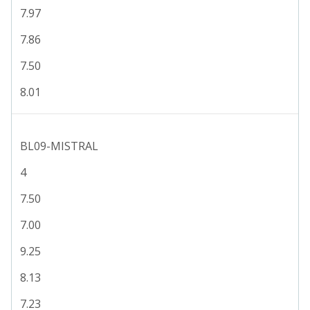
7.97
7.86
7.50
8.01
BL09-MISTRAL
4
7.50
7.00
9.25
8.13
7.23