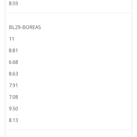
8.59
BL29-BOREAS
11
8.81
6.68
8.63
7.91
7.08
9.50
8.13