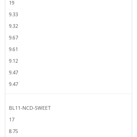
19
9.33
9.32
9.67
9.61
9.12
9.47
9.47
BL11-NCD-SWEET
17
8.75