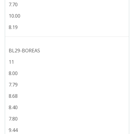
7.70
10.00
8.19
BL29-BOREAS
11
8.00
7.79
8.68
8.40
7.80
9.44