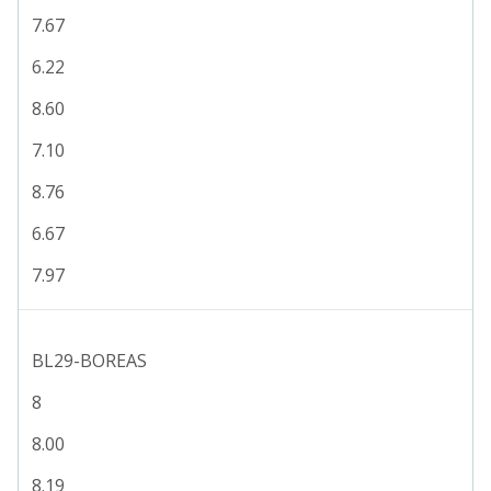
7.67
6.22
8.60
7.10
8.76
6.67
7.97
BL29-BOREAS
8
8.00
8.19