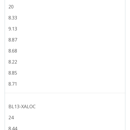
20
8.33
9.13
8.87
8.68
8.22
8.85
8.71
BL13-XALOC
24
8.44