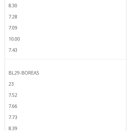
8.30
7.28
7.09
10.00
7.43
BL29-BOREAS
23
7.52
7.66
7.73
8.39