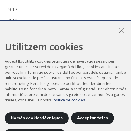
9.17
9.17
9.74
9.86
Utilitzem cookies
8.46
Aquest lloc utilitza cookies tècniques de navegació i sessió per
10.00
garantir un millor servei de navegació del lloc, i cookies analítiques
per recollir informació sobre l'ús del lloc per part dels usuaris. També
9.41
utilitza cookies de perfil d'usuari amb finalitats estadístiques i de
remàrqueting. Per a les galetes de perfil, podeu decidir si les
habiliteu o no fent clic al botó 'Canvia la configuració'. Per obtenir més
informació sobre com desactivar les galetes o activar només algunes
BL04-MSPD
d'elles, consulteu la nostra
Política de cookies
.
13
Només cookies tècniques
Acceptar totes
8.26