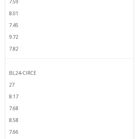
7.59
8.01
7.45
9.72
7.82
BL24-CIRCE
27
8.17
7.68
8.58
7.66