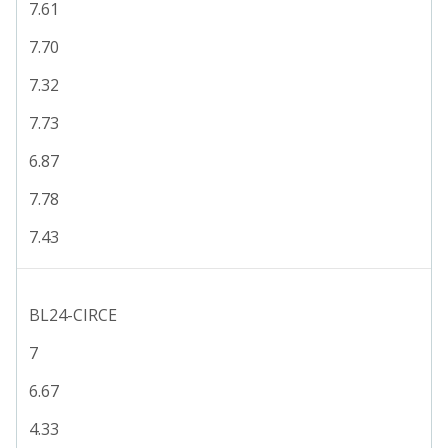
7.61
7.70
7.32
7.73
6.87
7.78
7.43
BL24-CIRCE
7
6.67
4.33