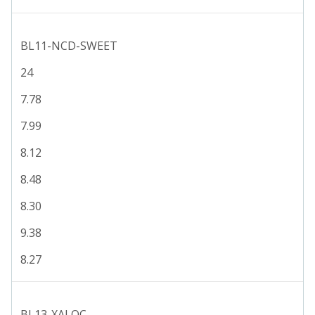
BL11-NCD-SWEET
24
7.78
7.99
8.12
8.48
8.30
9.38
8.27
BL13-XALOC