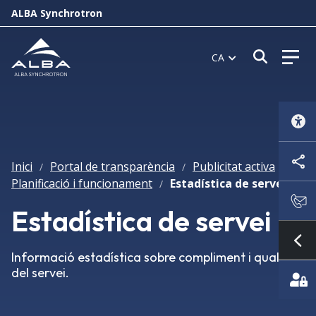
ALBA Synchrotron
Obrir f
CA
Inici
Portal de transparència
Publicitat activa
/
/
/
Planificació i funcionament
Estadística de servei
/
Estadística de servei
Mo
Informació estadística sobre compliment i qualitat
del servei.