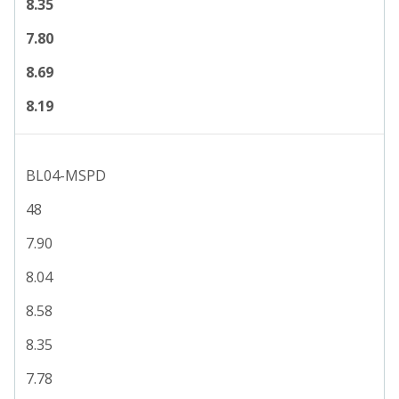
8.35
7.80
8.69
8.19
BL04-MSPD
48
7.90
8.04
8.58
8.35
7.78