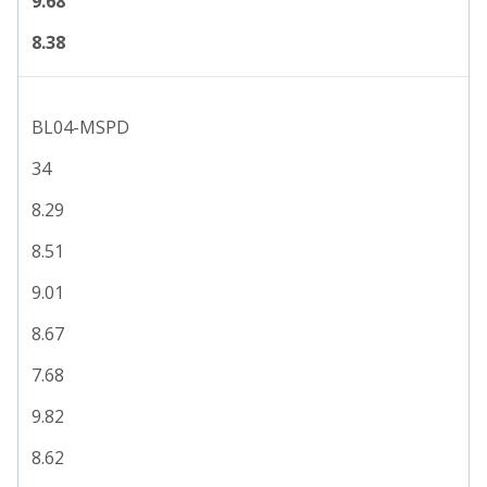
9.68
8.38
BL04-MSPD
34
8.29
8.51
9.01
8.67
7.68
9.82
8.62