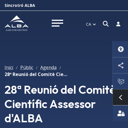
Sincrotró ALBA
Obrir f
Inicia
CA
Obrir menú
Inici
Públic
Agenda
/
/
/
28ª Reunió del Comitè Científic Assessor d'ALBA
28ª Reunió del Comitè
Científic Assessor
Mo
d'ALBA