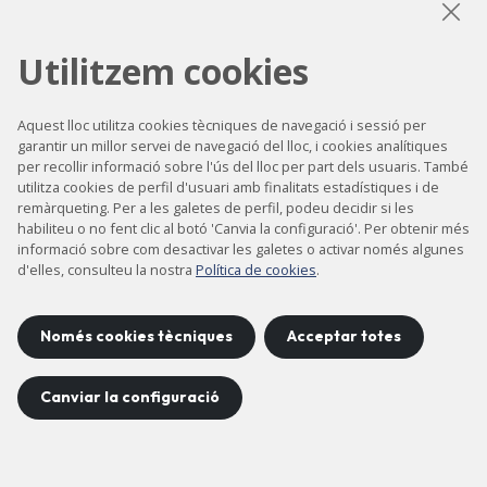
LinkedIn
Instagram
YouTube
Utilitzem cookies
Aquest lloc utilitza cookies tècniques de navegació i sessió per
garantir un millor servei de navegació del lloc, i cookies analítiques
Accessibilitat
per recollir informació sobre l'ús del lloc per part dels usuaris. També
utilitza cookies de perfil d'usuari amb finalitats estadístiques i de
Contacte
remàrqueting. Per a les galetes de perfil, podeu decidir si les
Avís legal
habiliteu o no fent clic al botó 'Canvia la configuració'. Per obtenir més
informació sobre com desactivar les galetes o activar només algunes
Política de privacitat
d'elles, consulteu la nostra
Política de cookies
.
Política de cookies
Mapa del lloc
Només cookies tècniques
Acceptar totes
Canviar la configuració
Projecte desenvolupat per
©
2026
CELLS