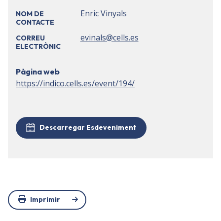
Enric Vinyals
NOM DE
CONTACTE
evinals@cells.es
CORREU
ELECTRÒNIC
Pàgina web
https://indico.cells.es/event/194/
Descarregar Esdeveniment
Imprimir