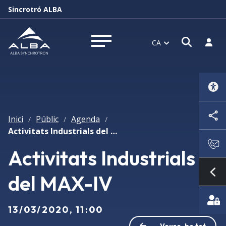
Sincrotró ALBA
Obrir f
Inicia
CA
Obrir menú
Inici
Públic
Agenda
/
/
/
Activitats Industrials del MAX-IV
Activitats Industrials
del MAX-IV
Mo
13/03/2020, 11:00
Veure-ho tot