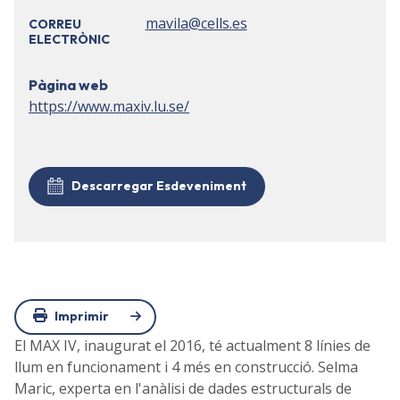
mavila@cells.es
CORREU
ELECTRÒNIC
Pàgina web
https://www.maxiv.lu.se/
Descarregar Esdeveniment
Imprimir
El MAX IV, inaugurat el 2016, té actualment 8 línies de
llum en funcionament i 4 més en construcció. Selma
Maric, experta en l'anàlisi de dades estructurals de