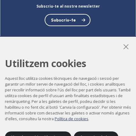
Subscriu-te al nostre newsletter
Subscriu-te
LinkedIn
Instagram
YouTube
Utilitzem cookies
Aquest lloc utilitza cookies tècniques de navegació i sessió per
garantir un millor servei de navegació del lloc, i cookies analítiques
Accessibilitat
per recollir informació sobre l'ús del lloc per part dels usuaris. També
Contacte
utilitza cookies de perfil d'usuari amb finalitats estadístiques i de
remàrqueting. Per a les galetes de perfil, podeu decidir si les
Avís legal
habiliteu o no fent clic al botó 'Canvia la configuració'. Per obtenir més
informació sobre com desactivar les galetes o activar només algunes
Política de privacitat
d'elles, consulteu la nostra
Política de cookies
.
Política de cookies
Mapa del lloc