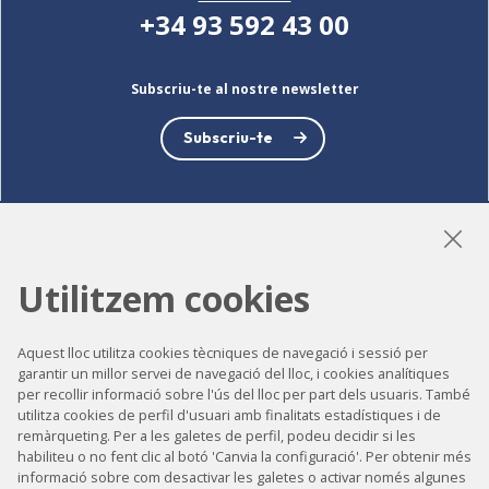
+34 93 592 43 00
Subscriu-te al nostre newsletter
Subscriu-te
LinkedIn
Instagram
YouTube
Utilitzem cookies
Aquest lloc utilitza cookies tècniques de navegació i sessió per
garantir un millor servei de navegació del lloc, i cookies analítiques
Accessibilitat
per recollir informació sobre l'ús del lloc per part dels usuaris. També
Contacte
utilitza cookies de perfil d'usuari amb finalitats estadístiques i de
remàrqueting. Per a les galetes de perfil, podeu decidir si les
Avís legal
habiliteu o no fent clic al botó 'Canvia la configuració'. Per obtenir més
informació sobre com desactivar les galetes o activar només algunes
Política de privacitat