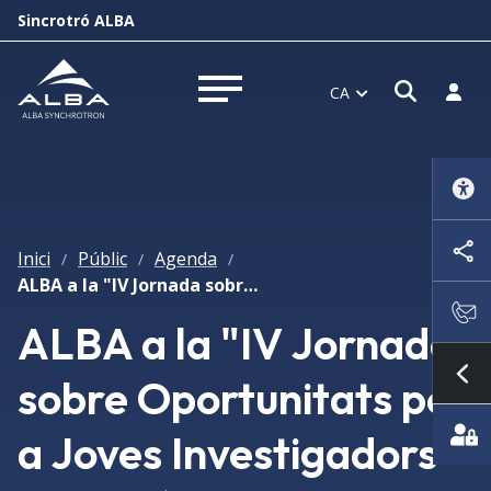
Sincrotró ALBA
Obrir f
Inicia
CA
Obrir menú
Inici
Públic
Agenda
/
/
/
ALBA a la "IV Jornada sobre Oportunitats per a Joves Investigadors en Fusió i Acceleradors"
ALBA a la "IV Jornada
sobre Oportunitats per
Mo
a Joves Investigadors