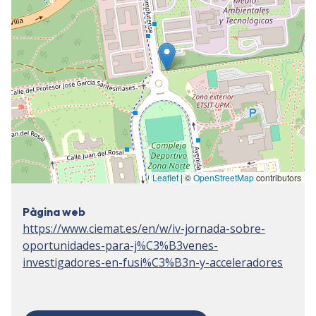
Leaflet
| ©
OpenStreetMap
contributors
Pàgina web
https://www.ciemat.es/en/w/iv-jornada-sobre-
oportunidades-para-j%C3%B3venes-
investigadores-en-fusi%C3%B3n-y-acceleradores