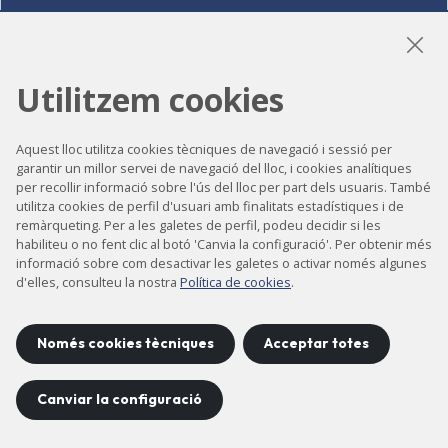
LinkedIn
Instagram
YouTube
Utilitzem cookies
Aquest lloc utilitza cookies tècniques de navegació i sessió per
garantir un millor servei de navegació del lloc, i cookies analítiques
Accessibilitat
per recollir informació sobre l'ús del lloc per part dels usuaris. També
Contacte
utilitza cookies de perfil d'usuari amb finalitats estadístiques i de
remàrqueting. Per a les galetes de perfil, podeu decidir si les
Avís legal
habiliteu o no fent clic al botó 'Canvia la configuració'. Per obtenir més
informació sobre com desactivar les galetes o activar només algunes
Política de privacitat
d'elles, consulteu la nostra
Política de cookies
.
Política de cookies
Mapa del lloc
Només cookies tècniques
Acceptar totes
Canviar la configuració
Projecte desenvolupat per
©
2026
CELLS