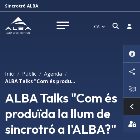
Sincrotró ALBA
Obrir f
Inicia
CA
Obrir menú
Inici
Públic
Agenda
/
/
/
ALBA Talks "Com és produïda la llum de sincrotró a l'ALBA?"
ALBA Talks "Com és
produïda la llum de
Mo
sincrotró a l'ALBA?"