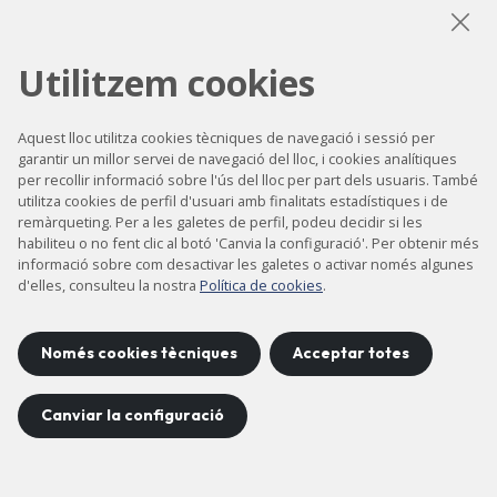
LinkedIn
Instagram
YouTube
Utilitzem cookies
Aquest lloc utilitza cookies tècniques de navegació i sessió per
Accessibilitat
garantir un millor servei de navegació del lloc, i cookies analítiques
per recollir informació sobre l'ús del lloc per part dels usuaris. També
Contacte
utilitza cookies de perfil d'usuari amb finalitats estadístiques i de
remàrqueting. Per a les galetes de perfil, podeu decidir si les
Avís legal
habiliteu o no fent clic al botó 'Canvia la configuració'. Per obtenir més
Política de privacitat
informació sobre com desactivar les galetes o activar només algunes
d'elles, consulteu la nostra
Política de cookies
.
Política de cookies
Mapa del lloc
Només cookies tècniques
Acceptar totes
Canviar la configuració
Projecte desenvolupat per
©
2026
CELLS