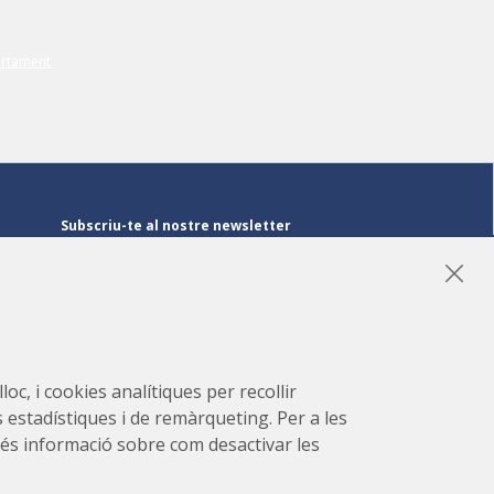
Subscriu-te al nostre newsletter
Subscriu-te
LinkedIn
Instagram
YouTube
oc, i cookies analítiques per recollir
s estadístiques i de remàrqueting. Per a les
r més informació sobre com desactivar les