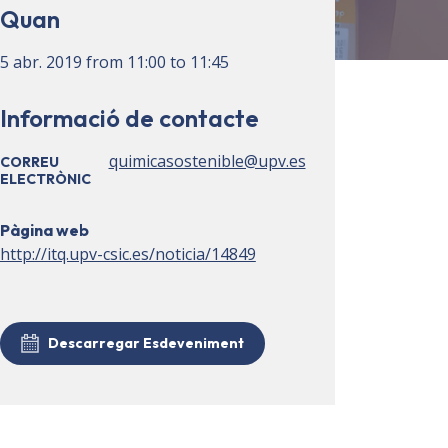
Quan
5 abr. 2019
from
11:00
to
11:45
Informació de contacte
quimicasostenible@upv.es
CORREU
ELECTRÒNIC
Pàgina web
http://itq.upv-csic.es/noticia/14849
Descarregar Esdeveniment