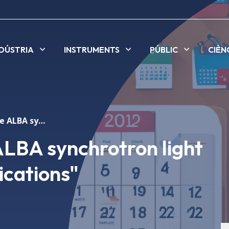
NDÚSTRIA
INSTRUMENTS
PÚBLIC
CIÈN
Conference "The ALBA synchrotron light source and its applications"
LBA synchrotron light
ications"