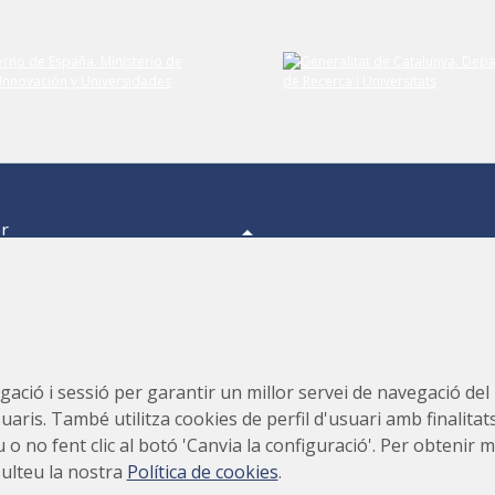
er
a,
s.
s,
Consorci per a la Construcció, Equipament i Explotació del
ació i sessió per garantir un millor servei de navegació del ll
Laboratori de Llum Sincrotró (CELLS)
suaris. També utilitza cookies de perfil d'usuari amb finalitat
teu o no fent clic al botó 'Canvia la configuració'. Per obteni
sulteu la nostra
Política de cookies
.