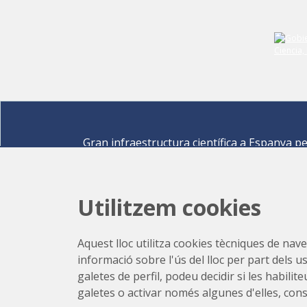
Gran infraestructura científica a Espanya p
descobrir els secrets de les ciències de la vid
materials per a l'energia, medi ambient,
nanomaterials, patrimoni cultural i molts mé
Utilitzem cookies
Carrer de la Llum 2-26 08290 Cerdanyola del Vallè
Barcelona,
Espanya
Aquest lloc utilitza cookies tècniques de naveg
Com arribar
informació sobre l'ús del lloc per part dels u
+34 93 592 43 00
galetes de perfil, podeu decidir si les habili
galetes o activar només algunes d'elles, con