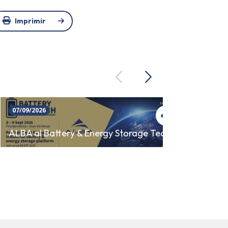
Imprimir
Previous
Next
07/09/2026
23/09/
SINCR
ALBA al Battery & Energy Storage Tech
AUTO