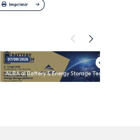
Imprimir
Previous
Next
07/09/2026
23/09/
SINCR
ALBA al Battery & Energy Storage Tech
AUTO