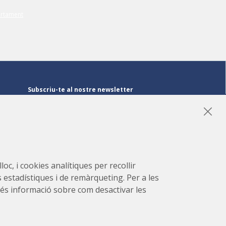
Subscriu-te al nostre newsletter
Subscriu-te
LinkedIn
Instagram
YouTube
oc, i cookies analítiques per recollir
s estadístiques i de remàrqueting. Per a les
r més informació sobre com desactivar les