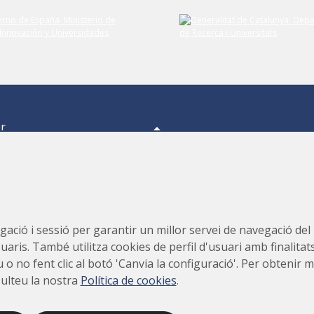
er
a,
s.
s,
Consorci per a la Construcció, Equipament i Explotació del
ació i sessió per garantir un millor servei de navegació del ll
Laboratori de Llum Sincrotró (CELLS)
suaris. També utilitza cookies de perfil d'usuari amb finalitat
teu o no fent clic al botó 'Canvia la configuració'. Per obteni
sulteu la nostra
Política de cookies
.