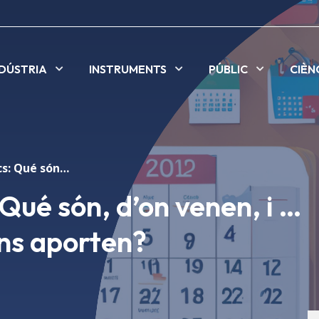
NDÚSTRIA
INSTRUMENTS
PÚBLIC
CIÈN
Els Raigs Còsmics: Qué són, d’on venen, i … quina informació ens aporten?
Qué són, d’on venen, i …
ens aporten?