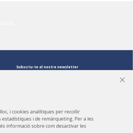
Subscriu-te al nostre newsletter
Subscriu-te
LinkedIn
Instagram
YouTube
oc, i cookies analítiques per recollir
s estadístiques i de remàrqueting. Per a les
r més informació sobre com desactivar les