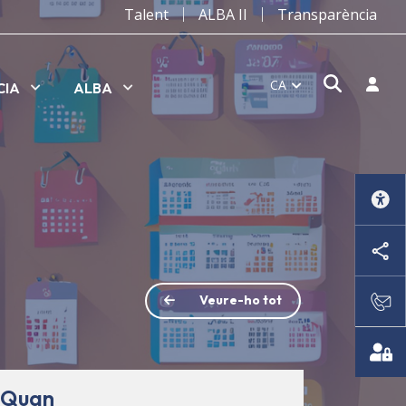
Talent
ALBA II
Transparència
Obrir f
Inicia
CA
CIA
ALBA
Veure-ho tot
Quan