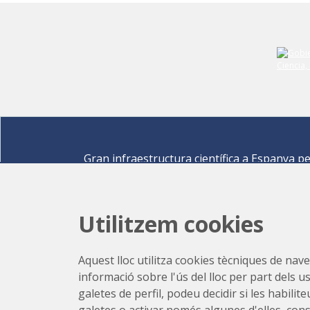
Gran infraestructura científica a Espanya p
descobrir els secrets de les ciències de la vid
materials per a l'energia, medi ambient,
nanomaterials, patrimoni cultural i molts mé
Utilitzem cookies
Carrer de la Llum 2-26 08290 Cerdanyola del Vallè
Barcelona,
Espanya
Aquest lloc utilitza cookies tècniques de naveg
Com arribar
informació sobre l'ús del lloc per part dels u
+34 93 592 43 00
galetes de perfil, podeu decidir si les habili
galetes o activar només algunes d'elles, con