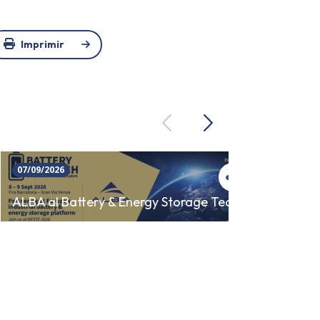
Imprimir
Previous
Next
07/09/2026
23/09/
SINCR
ALBA al Battery & Energy Storage Tech
AUTO