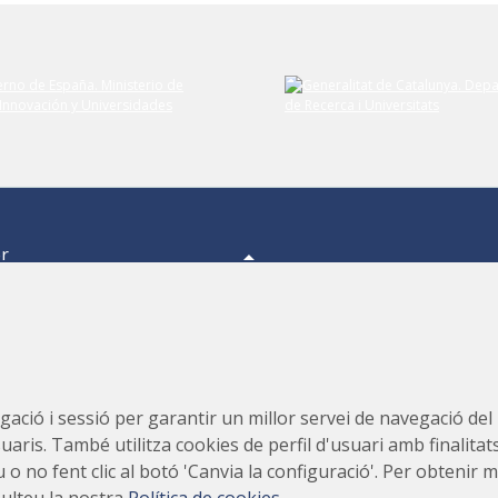
er
a,
s.
s,
Consorci per a la Construcció, Equipament i Explotació del
ació i sessió per garantir un millor servei de navegació del ll
Laboratori de Llum Sincrotró (CELLS)
suaris. També utilitza cookies de perfil d'usuari amb finalitat
teu o no fent clic al botó 'Canvia la configuració'. Per obteni
sulteu la nostra
Política de cookies
.