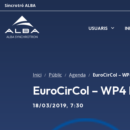
Sincrotró ALBA
USUARIS
I
Inici
Públic
Agenda
EuroCirCol – W
/
/
/
EuroCirCol – WP4
18/03/2019, 7:30