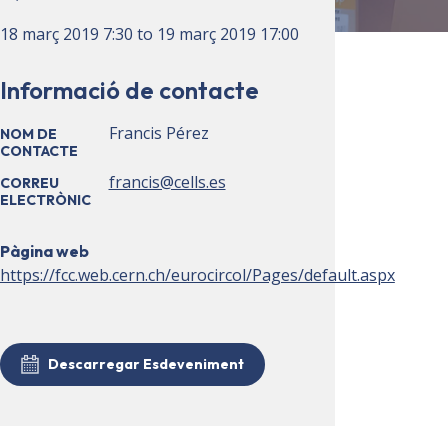
18 març 2019
7:30
to
19 març 2019
17:00
Informació de contacte
Francis Pérez
NOM DE
CONTACTE
francis@cells.es
CORREU
ELECTRÒNIC
Pàgina web
https://fcc.web.cern.ch/eurocircol/Pages/default.aspx
Descarregar Esdeveniment