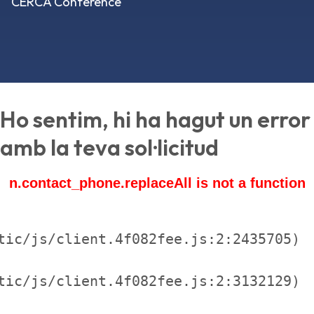
CERCA Conference
Ho sentim, hi ha hagut un error
amb la teva sol·licitud
n.contact_phone.replaceAll is not a function
tic/js/client.4f082fee.js:2:2435705)

tic/js/client.4f082fee.js:2:3132129)
