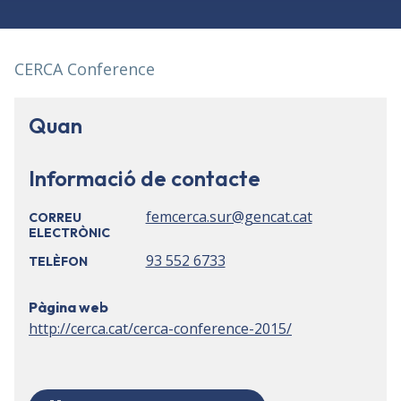
CERCA Conference
Quan
Informació de contacte
femcerca.sur@gencat.cat
CORREU
ELECTRÒNIC
93 552 6733
TELÈFON
Pàgina web
http://cerca.cat/cerca-conference-2015/