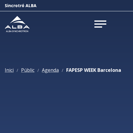
Sincrotró ALBA
Sincrotró ALBA
Obrir menú
Obrir menú
Inici
Públic
Agenda
FAPESP WEEK Barcelona
/
/
/