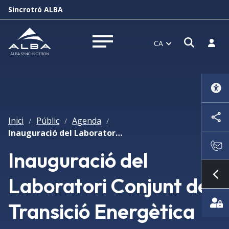
Sincrotró ALBA
Obrir f
Inicia
CA
Obrir menú
Inici
Públic
Agenda
/
/
/
Inauguració del Laboratori Conjunt de Transició Energètica CSIC-ALBA
Inauguració del
Laboratori Conjunt de
Mo
Transició Energètica