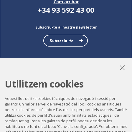
Com arribar
+34 93 592 43 00
Subscriu-te al nostre newsletter
Subscriu-te
LinkedIn
Instagram
YouTube
Utilitzem cookies
Aquest lloc utilitza cookies tècniques de navegació i sessió per
garantir un millor servei de navegació del lloc, i cookies analítiques
Accessibilitat
per recollir informació sobre l'ús del lloc per part dels usuaris. També
Contacte
utilitza cookies de perfil d'usuari amb finalitats estadístiques i de
remàrqueting. Per a les galetes de perfil, podeu decidir si les
Avís legal
habiliteu o no fent clic al botó 'Canvia la configuració'. Per obtenir més
informació sobre com desactivar les galetes o activar només algunes