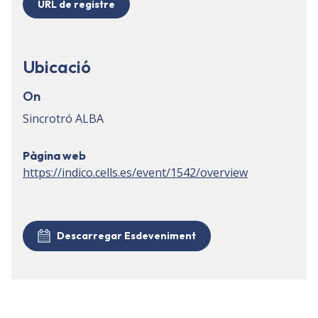
URL de registre
Ubicació
On
Sincrotró ALBA
Pàgina web
https://indico.cells.es/event/1542/overview
Descarregar Esdeveniment