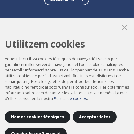
LinkedIn
Instagram
YouTube
Utilitzem cookies
Aquest lloc utilitza cookies tècniques de navegació i sessió per
Accessibilitat
garantir un millor servei de navegació del lloc, i cookies analítiques
per recollir informació sobre l'ús del lloc per part dels usuaris. També
Contacte
utilitza cookies de perfil d'usuari amb finalitats estadístiques i de
remàrqueting. Per a les galetes de perfil, podeu decidir si les
Avís legal
habiliteu o no fent clic al botó 'Canvia la configuració'. Per obtenir més
informació sobre com desactivar les galetes o activar només algunes
Política de privacitat
d'elles, consulteu la nostra
Política de cookies
.
Política de cookies
Mapa del lloc
Només cookies tècniques
Acceptar totes
Canviar la configuració