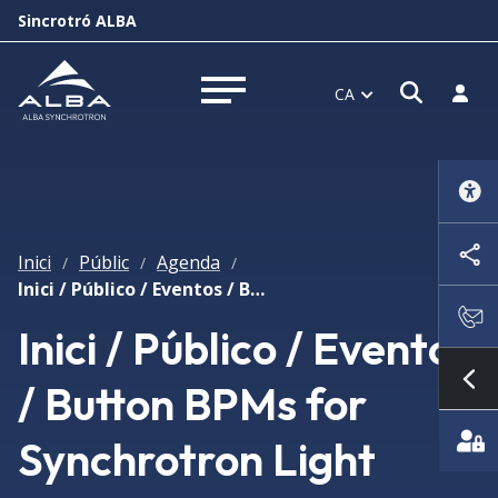
Sincrotró ALBA
Obrir f
Inicia
CA
Obrir menú
Inici
Públic
Agenda
/
/
/
Inici / Público / Eventos / Button BPMs for Synchrotron Light Sources Button BPMs for Synchrotron Light Sources
Inici / Público / Eventos
/ Button BPMs for
Mo
Synchrotron Light