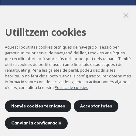
LinkedIn
Instagram
YouTube
Utilitzem cookies
Aquest lloc utilitza cookies tècniques de navegació i sessió per
garantir un millor servei de navegació del lloc, i cookies analítiques
Accessibilitat
per recollir informació sobre l'ús del lloc per part dels usuaris. També
Contacte
utilitza cookies de perfil d'usuari amb finalitats estadístiques i de
remàrqueting. Per a les galetes de perfil, podeu decidir si les
Avís legal
habiliteu o no fent clic al botó 'Canvia la configuració'. Per obtenir més
informació sobre com desactivar les galetes o activar només algunes
Política de privacitat
d'elles, consulteu la nostra
Política de cookies
.
Política de cookies
Mapa del lloc
Només cookies tècniques
Acceptar totes
Canviar la configuració
Projecte desenvolupat per
©
2026
CELLS