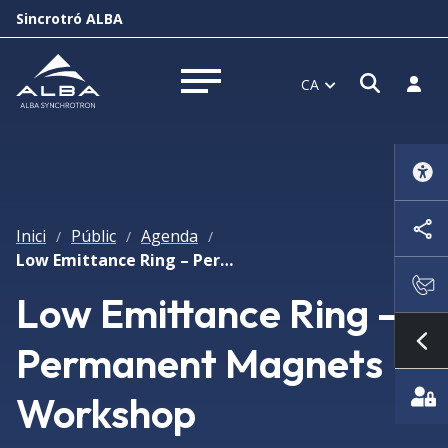
Sincrotró ALBA
Obrir f
Inicia
CA
Obrir menú
Inici
Públic
Agenda
/
/
/
Low Emittance Ring – Permanent Magnets Workshop
Low Emittance Ring –
Permanent Magnets
Mo
Workshop