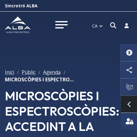
Sincrotró ALBA
Obrir f
Inicia
CA
Obrir menú
Inici
Públic
Agenda
/
/
/
MICROSCÒPIES I ESPECTROSCÒPIES: ACCEDINT A LA NANOESCALA
MICROSCÒPIES I
ESPECTROSCÒPIES:
Mo
ACCEDINT A LA