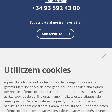
Com arribar
+34 93 592 43 00
Subscriu-te al nostre newsletter
Subscriu-te
LinkedIn
Instagram
YouTube
Utilitzem cookies
Aquest lloc utilitza cookies tècniques de navegació i sessió per
garantir un millor servei de navegació del lloc, i cookies analítiques
Accessibilitat
per recollir informació sobre l'ús del lloc per part dels usuaris. També
Contacte
utilitza cookies de perfil d'usuari amb finalitats estadístiques i de
remàrqueting. Per a les galetes de perfil, podeu decidir si les
Avís legal
habiliteu o no fent clic al botó 'Canvia la configuració'. Per obtenir més
informació sobre com desactivar les galetes o activar només algunes