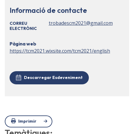
Informació de contacte
trobadescm2021@gmail.com
CORREU
ELECTRÒNIC
Pàgina web
https://tcm2021.wixsite.com/tcm2021/english
Descarregar Esdeveniment
Imprimir
Temàtiques: