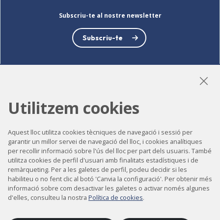
Subscriu-te al nostre newsletter
Subscriu-te
LinkedIn
Instagram
YouTube
Utilitzem cookies
Aquest lloc utilitza cookies tècniques de navegació i sessió per
garantir un millor servei de navegació del lloc, i cookies analítiques
Accessibilitat
per recollir informació sobre l'ús del lloc per part dels usuaris. També
Contacte
utilitza cookies de perfil d'usuari amb finalitats estadístiques i de
remàrqueting. Per a les galetes de perfil, podeu decidir si les
Avís legal
habiliteu o no fent clic al botó 'Canvia la configuració'. Per obtenir més
informació sobre com desactivar les galetes o activar només algunes
Política de privacitat
d'elles, consulteu la nostra
Política de cookies
.
Política de cookies