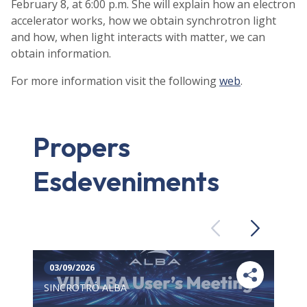
February 8, at 6:00 p.m. She will explain how an electron
accelerator works, how we obtain synchrotron light
and how, when light interacts with matter, we can
obtain information.
For more information visit the following
web
.
Propers
Esdeveniments
Previous
Next
03/09/2026
SINCROTRÓ ALBA