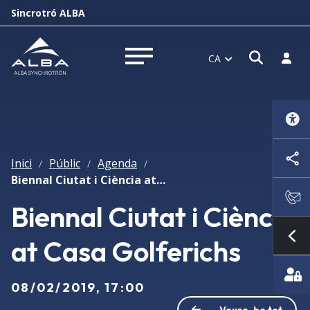
Sincrotró ALBA
Obrir f
Inicia
CA
Obrir menú
Inici
Públic
Agenda
/
/
/
Biennal Ciutat i Ciència at Casa Golferichs
Biennal Ciutat i Ciència
at Casa Golferichs
Mo
08/02/2019, 17:00
Veure-ho tot