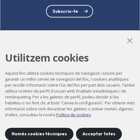
Subscriu-te
LinkedIn
Instagram
YouTube
Utilitzem cookies
Aquest lloc utilitza cookies tècniques de navegació i sessió per
Accessibilitat
garantir un millor servei de navegació del lloc, i cookies analítiques
per recollir informació sobre l'ús del lloc per part dels usuaris. També
Contacte
utilitza cookies de perfil d'usuari amb finalitats estadístiques i de
remàrqueting. Per a les galetes de perfil, podeu decidir si les
Avís legal
habiliteu o no fent clic al botó 'Canvia la configuració'. Per obtenir més
informació sobre com desactivar les galetes o activar només algunes
Política de privacitat
d'elles, consulteu la nostra
Política de cookies
.
Política de cookies
Mapa del lloc
Només cookies tècniques
Acceptar totes