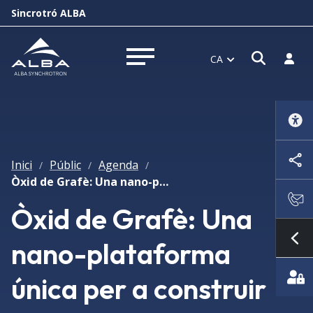
Sincrotró ALBA
Obrir f
Inicia
CA
Obrir menú
Inici
Públic
Agenda
/
/
/
Òxid de Grafè: Una nano-plataforma única per a construir avançats components multifuncionals
Òxid de Grafè: Una
nano-plataforma
Mo
única per a construir