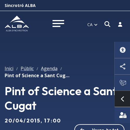
Sincrotró ALBA
Obrir f
Inicia
CA
Obrir menú
Inici
Públic
Agenda
/
/
/
Pint of Science a Sant Cugat
Pint of Science a Sant
Cugat
Mo
20/04/2015, 17:00
Veure-ho tot