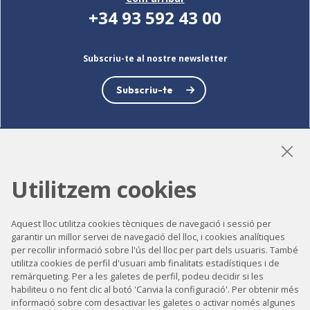
+34 93 592 43 00
Subscriu-te al nostre newsletter
Subscriu-te
LinkedIn
Instagram
YouTube
Utilitzem cookies
Aquest lloc utilitza cookies tècniques de navegació i sessió per
garantir un millor servei de navegació del lloc, i cookies analítiques
Accessibilitat
per recollir informació sobre l'ús del lloc per part dels usuaris. També
Contacte
utilitza cookies de perfil d'usuari amb finalitats estadístiques i de
remàrqueting. Per a les galetes de perfil, podeu decidir si les
Avís legal
habiliteu o no fent clic al botó 'Canvia la configuració'. Per obtenir més
informació sobre com desactivar les galetes o activar només algunes
Política de privacitat