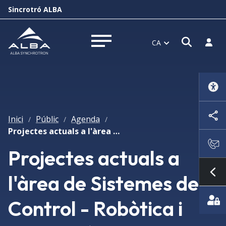
Sincrotró ALBA
Obrir f
Inicia
CA
Obrir menú
Inici
Públic
Agenda
/
/
/
Projectes actuals a l'àrea de Sistemes de Control - Robòtica i Protecció de Persones
Projectes actuals a
l'àrea de Sistemes de
Mo
Control - Robòtica i