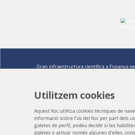
Gran infraestructura científica a Espanya p
descobrir els secrets de les ciències de la vid
materials per a l'energia, medi ambient,
nanomaterials, patrimoni cultural i molts mé
Utilitzem cookies
Carrer de la Llum 2-26 08290 Cerdanyola del Vallè
Barcelona,
Espanya
Aquest lloc utilitza cookies tècniques de naveg
Com arribar
informació sobre l'ús del lloc per part dels u
+34 93 592 43 00
galetes de perfil, podeu decidir si les habili
galetes o activar només algunes d'elles, con