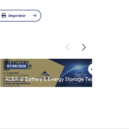
Imprimir
Previous
Next
07/09/2026
23/09/
SINCR
ALBA al Battery & Energy Storage Tech
AUTO