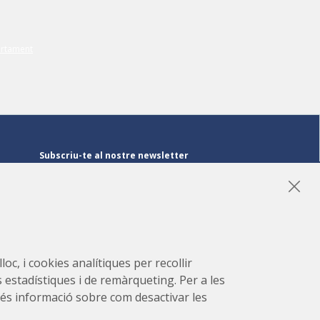
Subscriu-te al nostre newsletter
Subscriu-te
LinkedIn
Instagram
YouTube
oc, i cookies analítiques per recollir
s estadístiques i de remàrqueting. Per a les
r més informació sobre com desactivar les