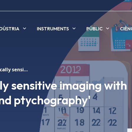
NDÚSTRIA
INSTRUMENTS
PÚBLIC
CIÈN
Seminar 'Chemically sensitive imaging with soft X-ray STXM and ptychography'
y sensitive imaging with
nd ptychography'