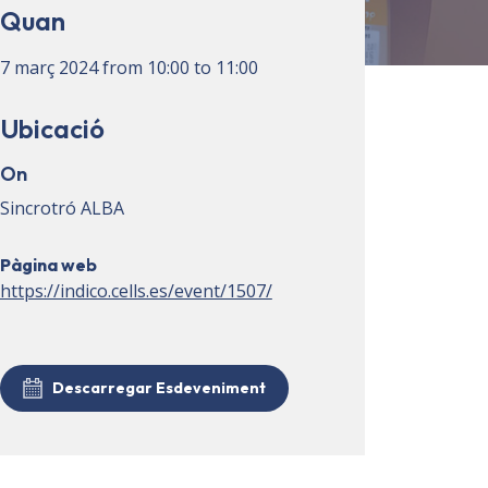
Quan
7 març 2024
from
10:00
to
11:00
Ubicació
On
Sincrotró ALBA
Pàgina web
https://indico.cells.es/event/1507/
Descarregar Esdeveniment