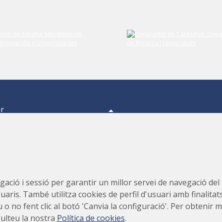
er
a,
s.
s,
Consorci per a la Construcció, Equipament i Explotació del
ació i sessió per garantir un millor servei de navegació del ll
Laboratori de Llum Sincrotró (CELLS)
suaris. També utilitza cookies de perfil d'usuari amb finalitat
teu o no fent clic al botó 'Canvia la configuració'. Per obteni
sulteu la nostra
Política de cookies
.