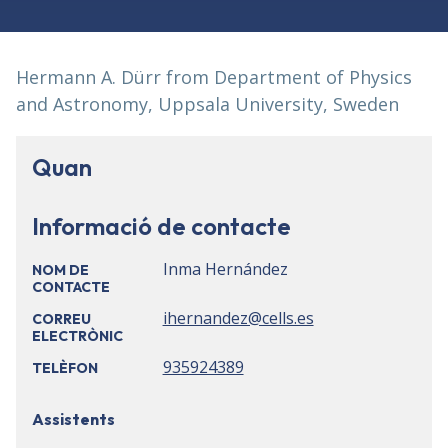
Hermann A. Dürr from Department of Physics
and Astronomy, Uppsala University, Sweden
Quan
Informació de contacte
Inma Hernández
NOM DE
CONTACTE
ihernandez@cells.es
CORREU
ELECTRÒNIC
935924389
TELÈFON
Assistents