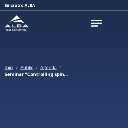
Sincrotró ALBA
Sincrotró ALBA
Obrir menú
Obrir menú
Inici
Públic
Agenda
/
/
/
Seminar "Controlling spins in space and time"