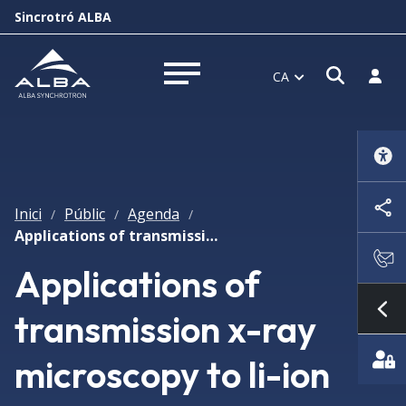
Sincrotró ALBA
Obrir f
Inicia
CA
Obrir menú
Inici
Públic
Agenda
/
/
/
Applications of transmission x-ray microscopy to li-ion battery research
Applications of
transmission x-ray
Mo
microscopy to li-ion