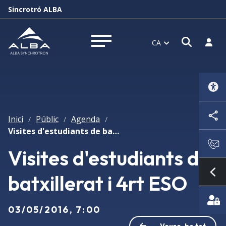
Sincrotró ALBA
Obrir f
Inicia
CA
Obrir menú
Inici
Públic
Agenda
/
/
/
Visites d'estudiants de batxillerat i 4rt ESO
Visites d'estudiants de
batxillerat i 4rt ESO
Mo
03/05/2016, 7:00
Veure-ho tot