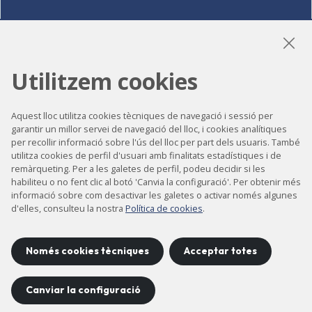
LinkedIn
Instagram
YouTube
Utilitzem cookies
Aquest lloc utilitza cookies tècniques de navegació i sessió per
garantir un millor servei de navegació del lloc, i cookies analítiques
Accessibilitat
per recollir informació sobre l'ús del lloc per part dels usuaris. També
Contacte
utilitza cookies de perfil d'usuari amb finalitats estadístiques i de
remàrqueting. Per a les galetes de perfil, podeu decidir si les
Avís legal
habiliteu o no fent clic al botó 'Canvia la configuració'. Per obtenir més
informació sobre com desactivar les galetes o activar només algunes
Política de privacitat
d'elles, consulteu la nostra
Política de cookies
.
Política de cookies
Mapa del lloc
Només cookies tècniques
Acceptar totes
Canviar la configuració
Projecte desenvolupat per
©
2026
CELLS