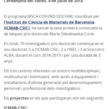
Cerdanyola del Vallès, 4 de juliol de 2018.
El programa MSCA COFUND DOCFAM, coordinat per
l'Institut de Ciència de Materials de Barcelona
(ICMAB-CSIC)
, ha tancat la seva primera convocatòria
de beques pre-doctorals Marie Skłodowska-Curie.
En total, 10 investigadors pre-doctorals començaran el
seu doctorat: 5 a l’ICMAB-CSIC, 2 a l’IREC i 3 al Sincrotró
ALBA, durant el curs 2018-2019 i per una durada de 3
anys.
Els tres centres ofereixen un entorn multidisciplinari,
multicultural i estimulant, amb accés a equipament i
instal·lacions d’última generació pel desenvolupament
personal i professional dels investigadors.
Els
projectes
en els que participaran són els següents:
ICMAB-CSIC: