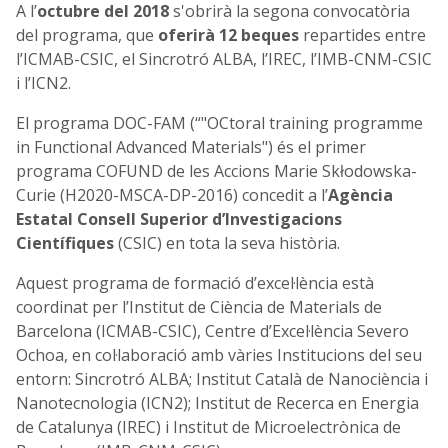
A l’
octubre del 2018
s'obrirà la segona convocatòria
del programa, que
oferirà 12 beques
repartides entre
l’ICMAB-CSIC, el Sincrotró ALBA, l’IREC, l’IMB-CNM-CSIC
i l’ICN2.
El programa DOC-FAM (“"OCtoral training programme
in Functional Advanced Materials") és el primer
programa COFUND de les Accions Marie Skłodowska-
Curie (H2020-MSCA-DP-2016) concedit a l’
Agència
Estatal Consell Superior d’Investigacions
Científiques
(CSIC) en tota la seva història.
Aquest programa de formació d’excel·lència està
coordinat per l’Institut de Ciència de Materials de
Barcelona (ICMAB-CSIC), Centre d’Excel·lència Severo
Ochoa, en col·laboració amb vàries Institucions del seu
entorn: Sincrotró ALBA; Institut Català de Nanociència i
Nanotecnologia (ICN2); Institut de Recerca en Energia
de Catalunya (IREC) i Institut de Microelectrònica de