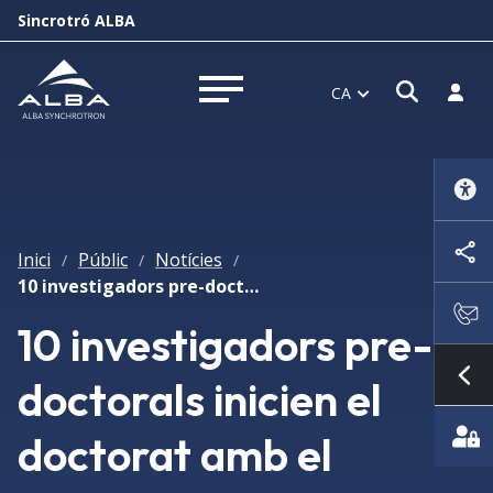
Sincrotró ALBA
Obrir f
Inicia
CA
Obrir menú
Inici
Públic
Notícies
/
/
/
10 investigadors pre-doctorals inicien el doctorat amb el programa msca cofund doc-fam
10 investigadors pre-
doctorals inicien el
Mo
doctorat amb el