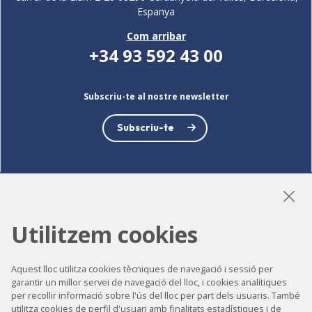
Espanya
Com arribar
+34 93 592 43 00
Subscriu-te al nostre newsletter
Subscriu-te
LinkedIn
Instagram
YouTube
Utilitzem cookies
Aquest lloc utilitza cookies tècniques de navegació i sessió per
Accessibilitat
garantir un millor servei de navegació del lloc, i cookies analítiques
per recollir informació sobre l'ús del lloc per part dels usuaris. També
Contacte
utilitza cookies de perfil d'usuari amb finalitats estadístiques i de