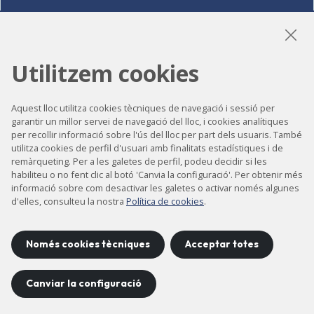
LinkedIn
Instagram
YouTube
Utilitzem cookies
Aquest lloc utilitza cookies tècniques de navegació i sessió per
garantir un millor servei de navegació del lloc, i cookies analítiques
Accessibilitat
per recollir informació sobre l'ús del lloc per part dels usuaris. També
Contacte
utilitza cookies de perfil d'usuari amb finalitats estadístiques i de
remàrqueting. Per a les galetes de perfil, podeu decidir si les
Avís legal
habiliteu o no fent clic al botó 'Canvia la configuració'. Per obtenir més
informació sobre com desactivar les galetes o activar només algunes
Política de privacitat
d'elles, consulteu la nostra
Política de cookies
.
Política de cookies
Mapa del lloc
Només cookies tècniques
Acceptar totes
Canviar la configuració
Projecte desenvolupat per
©
2026
CELLS