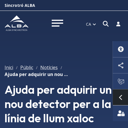
Sincrotró ALBA
Obrir f
Inicia
CA
Obrir menú
Inici
Públic
Notícies
/
/
/
Ajuda per adquirir un nou detector per a la línia de llum xaloc
Ajuda per adquirir un
nou detector per a la
Mo
línia de llum xaloc