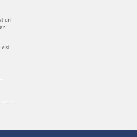
at un
 en
així