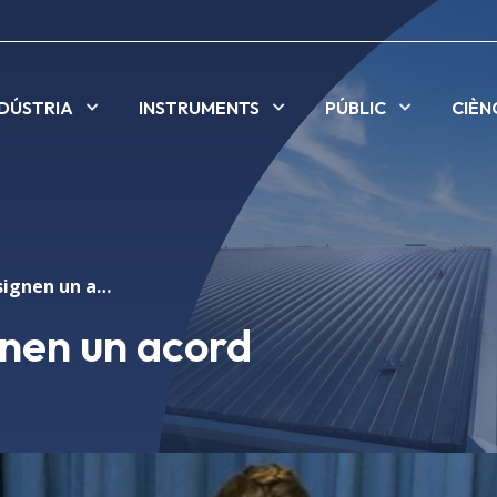
NDÚSTRIA
INSTRUMENTS
PÚBLIC
CIÈN
ALBA i el CERN signen un acord
gnen un acord