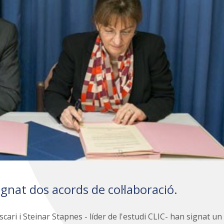
gnat dos acords de col·laboració.
scari i Steinar Stapnes - líder de l'estudi CLIC- han signat un