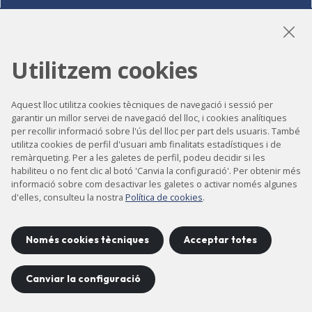
LinkedIn
Instagram
YouTube
Utilitzem cookies
Aquest lloc utilitza cookies tècniques de navegació i sessió per
Accessibilitat
garantir un millor servei de navegació del lloc, i cookies analítiques
per recollir informació sobre l'ús del lloc per part dels usuaris. També
Contacte
utilitza cookies de perfil d'usuari amb finalitats estadístiques i de
remàrqueting. Per a les galetes de perfil, podeu decidir si les
Avís legal
habiliteu o no fent clic al botó 'Canvia la configuració'. Per obtenir més
Política de privacitat
informació sobre com desactivar les galetes o activar només algunes
d'elles, consulteu la nostra
Política de cookies
.
Política de cookies
Mapa del lloc
Només cookies tècniques
Acceptar totes
Canviar la configuració
Projecte desenvolupat per
©
2026
CELLS