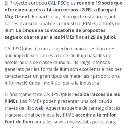
El Projecte europeu
CALIPSOplus
reuneix 19 socis que
ofereixen accés a 14 sincrotrons i 8 FEL a Europa i
Mig Orient
. En particular, el projecte està finançant
l'accés transnacional de la indústria (PIMEs) a fonts de
llum.
La cinquena convocatòria de propostes
segueix oberta per a les PIMEs fins el 29 de juliol
.
CALIPSOplus té com a objectiu eliminar les barreres
que impedeixen l'accés a fonts de llum basades en
acceleradors de classe mundial. Els raigs intensos
generats per les fonts de llum són excel·lents eines per
caracteritzar un gran tipus de materials i proporciona
informació única i molt útil per a la indústria.
El finançament de CALIPSOplus
recolza l'accés de les
PIMEs
. Les PIMEs poden presentar una sol·licitud a
través del lloc
web
. Aquest esquema de tanteig d'accés
transnacional permet a les PIME
accedir a la millor
font de llum
per a les seves necessitats particulars,