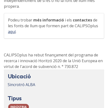
independentment de si és o no la font de llum més
propera.
Podeu trobar
més informació
i els
contactes
de
les fonts de llum que formen part de CALIPSOplus
aquí
.
CALIPSOplus ha rebut finançament del programa de
recerca i innovació Horitzó 2020 de la Unió Europea en
virtut de l'acord de subvenció n. ° 730.872
Ubicació
Sincrotró ALBA
Tipus
INDÚSTRIA