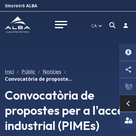
Sincrotró ALBA
Obrir f
Inicia
CA
Obrir menú
Inici
Públic
Notícies
/
/
/
Convocatòria de propostes per a l'accés industrial (PIMEs)
Convocatòria de
propostes per a l'accés
Mo
industrial (PIMEs)