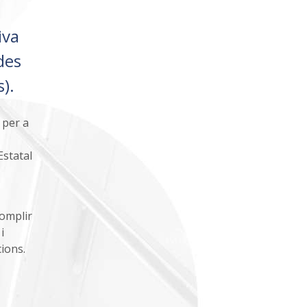
iva
des
).
 per a
Estatal
complir
i
cions.