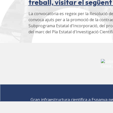
treball, visitar el següent
La convocatòria es regeix per la Resolució de
convoca ajuts per a la promoció de la contract
Subprograma Estatal d'Incorporació, del prog
del marc del Pla Estatal d'Investigació Científ
Gran infraestructura científica a Espanya p
descobrir els secrets de les ciències de la vid
materials per a l'energia, medi ambient,