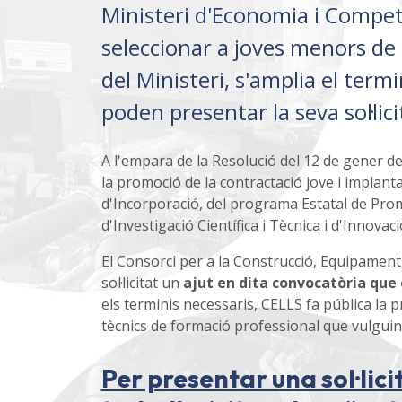
Ministeri d'Economia i Compet
seleccionar a joves menors de 3
del Ministeri, s'amplia el ter
poden presentar la seva sol·lic
A l'empara de la Resolució del 12 de gener de
la promoció de la contractació jove i implant
d'Incorporació, del programa Estatal de Promoc
d'Investigació Científica i Tècnica i d'Innovac
El Consorci per a la Construcció, Equipament
sol·licitat un
ajut en dita convocatòria que 
els terminis necessaris, CELLS fa pública la pr
tècnics de formació professional que vulguin re
Per presentar una sol·lic