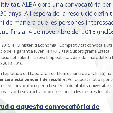
itivitat, ALBA obre una convocatòria per
0 anys. A l'espera de la resolució definit
mini de manera que les persones interessa
itud fins al 4 de novembre del 2015 (inclòs
 2015, el Ministeri d'Economia i Competitivitat convoca ajuts
ació de la garantia Juvenil en R+D+i al Subprograma Estatal
ió del Talent i la seva Empleabilitat, dins del marc del Pla 
ió 2013-2016.
 i Explotació del Laboratori de Llum de Sincrotró (CELLS) ha
encara està pendent de resoldre.
Per aquest motiu i per 
esent convocatòria per a la selecció de titulats universitaris 
alitzar la seva activitat professional a les nostres instal·la
itud a aquesta convocatòria de