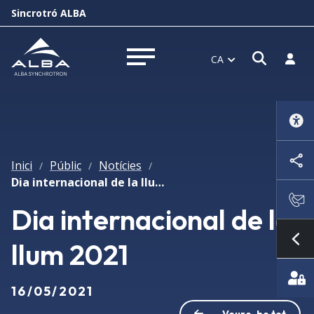
Sincrotró ALBA
Obrir f
Inicia
CA
Obrir menú
Inici
Públic
Notícies
/
/
/
Dia internacional de la llum 2021
Dia internacional de la
llum 2021
Mo
16/05/2021
Veure-ho tot