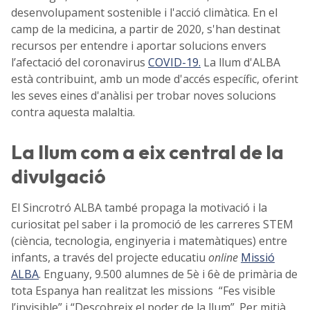
desenvolupament sostenible i l'acció climàtica. En el
camp de la medicina, a partir de 2020, s'han destinat
recursos per entendre i aportar solucions envers
l’afectació del coronavirus
COVID-19.
La llum d'ALBA
està contribuint, amb un mode d'accés específic, oferint
les seves eines d'anàlisi per trobar noves solucions
contra aquesta malaltia.
La llum com a eix central de la
divulgació
El Sincrotró ALBA també propaga la motivació i la
curiositat pel saber i la promoció de les carreres STEM
(ciència, tecnologia, enginyeria i matemàtiques) entre
infants, a través del projecte educatiu
online
Missió
ALBA
. Enguany, 9.500 alumnes de 5è i 6è de primària de
tota Espanya han realitzat les missions “Fes visible
l’invisible” i “Descobreix el poder de la llum”. Per mitjà