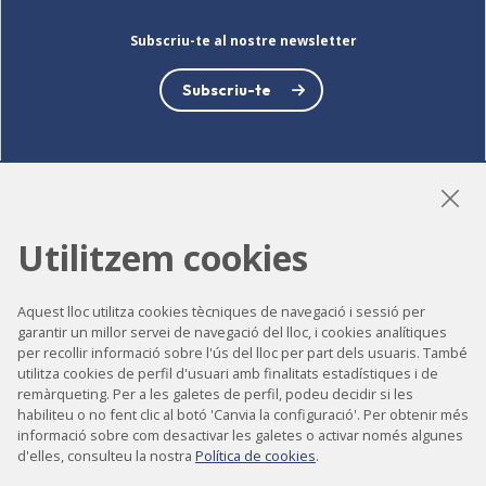
Subscriu-te al nostre newsletter
Subscriu-te
LinkedIn
Instagram
YouTube
Utilitzem cookies
Aquest lloc utilitza cookies tècniques de navegació i sessió per
Accessibilitat
garantir un millor servei de navegació del lloc, i cookies analítiques
per recollir informació sobre l'ús del lloc per part dels usuaris. També
Contacte
utilitza cookies de perfil d'usuari amb finalitats estadístiques i de
remàrqueting. Per a les galetes de perfil, podeu decidir si les
Avís legal
habiliteu o no fent clic al botó 'Canvia la configuració'. Per obtenir més
Política de privacitat
informació sobre com desactivar les galetes o activar només algunes
d'elles, consulteu la nostra
Política de cookies
.
Política de cookies