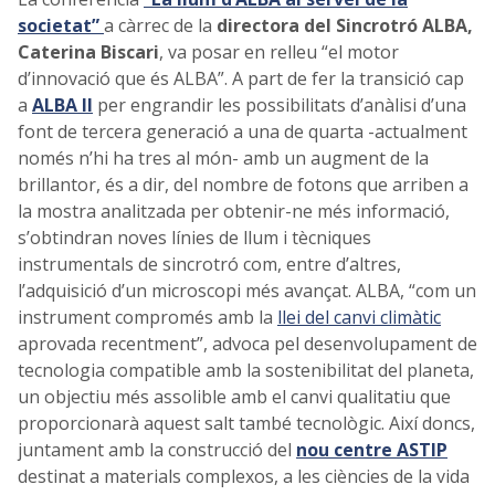
societat”
a càrrec de la
directora del Sincrotró ALBA,
Caterina Biscari
, va posar en relleu “el motor
d’innovació que és ALBA”. A part de fer la transició cap
a
ALBA II
per engrandir les possibilitats d’anàlisi d’una
font de tercera generació a una de quarta -actualment
només n’hi ha tres al món- amb un augment de la
brillantor, és a dir, del nombre de fotons que arriben a
la mostra analitzada per obtenir-ne més informació,
s’obtindran noves línies de llum i tècniques
instrumentals de sincrotró com, entre d’altres,
l’adquisició d’un microscopi més avançat. ALBA, “com un
instrument compromés amb la
llei del canvi climàtic
aprovada recentment”, advoca pel desenvolupament de
tecnologia compatible amb la sostenibilitat del planeta,
un objectiu més assolible amb el canvi qualitatiu que
proporcionarà aquest salt també tecnològic. Així doncs,
juntament amb la construcció del
nou centre ASTIP
destinat a materials complexos, a les ciències de la vida