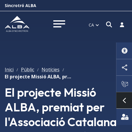
Sincrotró ALBA
Obrir f
Inicia
CA
Obrir menú
Inici
Públic
Notícies
/
/
/
El projecte Missió ALBA, premiat per l'Associació Catalana de Comunicació Científica
El projecte Missió
ALBA, premiat per
Mo
l'Associació Catalana