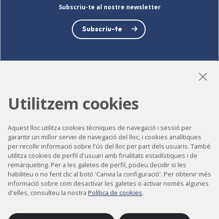
Subscriu-te al nostre newsletter
Subscriu-te
LinkedIn
Instagram
YouTube
Utilitzem cookies
Aquest lloc utilitza cookies tècniques de navegació i sessió per
Accessibilitat
garantir un millor servei de navegació del lloc, i cookies analítiques
per recollir informació sobre l'ús del lloc per part dels usuaris. També
Contacte
utilitza cookies de perfil d'usuari amb finalitats estadístiques i de
remàrqueting. Per a les galetes de perfil, podeu decidir si les
Avís legal
habiliteu o no fent clic al botó 'Canvia la configuració'. Per obtenir més
Política de privacitat
informació sobre com desactivar les galetes o activar només algunes
d'elles, consulteu la nostra
Política de cookies
.
Política de cookies
Mapa del lloc