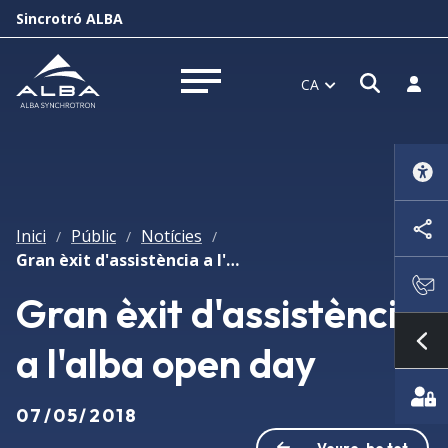
Sincrotró ALBA
Obrir f
Inicia
CA
Obrir menú
Inici
Públic
Notícies
/
/
/
Gran èxit d'assistència a l'alba open day
Gran èxit d'assistència
a l'alba open day
Mo
07/05/2018
Veure-ho tot