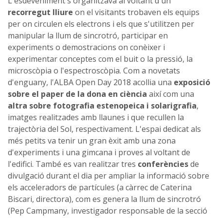
L'esdeveniment s'organitzava al voltant d'un
recorregut lliure
on el visitants trobaven els equips
per on circulen els electrons i els que s'utilitzen per
manipular la llum de sincrotró, participar en
experiments o demostracions on conèixer i
experimentar conceptes com el buit o la pressió, la
microscòpia o l'espectroscòpia. Com a novetats
d'enguany, l'ALBA Open Day 2018 acollia una
exposició
sobre el paper de la dona en ciència
així com una
altra sobre fotografia estenopeica i solarigrafia
,
imatges realitzades amb llaunes i que recullen la
trajectòria del Sol, respectivament. L'espai dedicat als
més petits va tenir un gran èxit amb una zona
d'experiments i una gimcana i proves al voltant de
l'edifici. També es van realitzar tres
conferències
de
divulgació durant el dia per ampliar la informació sobre
els acceleradors de partícules (a càrrec de Caterina
Biscari, directora), com es genera la llum de sincrotró
(Pep Campmany, investigador responsable de la secció