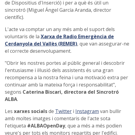
de Dispositius d'Inserció) i per a què és útil un
sincrotró (Miguel Ángel García Aranda, director
científic).
L'acte va comptar un any més amb el suport dels
voluntaris de la
Xarxa de Radio Emergència de
Cerdanyola del Vallès (REMER)
, que van assegurar-ne
el correcte desenvolupament.
"Obrir les nostres portes al públic general i descobrir
l'entusiasme i il·lusió dels assistents és una gran
recompensa a la nostra feina i una motivació extra per
continuar amb la mateixa força i responsabilitat",
segons
Caterina Biscari, directora del Sincrotró
ALBA
.
Les
xarxes socials
de
Twitter
i
Instagram
van bullir
amb moltes imatges i comentaris de l'acte sota
l'etiqueta
#ALBAOpenDay
, que a més a més podien
veure's per tots els monitors repartits per l'edifici.