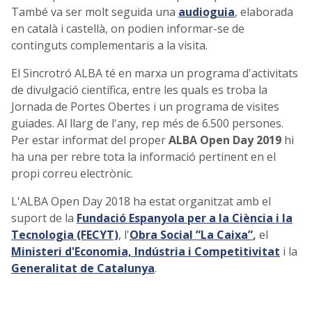
També va ser molt seguida una
audioguia
, elaborada
en català i castellà, on podien informar-se de
continguts complementaris a la visita.
El Sincrotró ALBA té en marxa un programa d'activitats
de divulgació científica, entre les quals es troba la
Jornada de Portes Obertes i un programa de visites
guiades. Al llarg de l'any, rep més de 6.500 persones.
Per estar informat del proper
ALBA Open Day 2019
hi
ha una per rebre tota la informació pertinent en el
propi correu electrònic.
L'ALBA Open Day 2018 ha estat organitzat amb el
suport de la
Fundació Espanyola per a la Ciència i la
Tecnologia (FECYT)
, l'
Obra Social ”La Caixa”
,
el
Ministeri d'Economia, Indústria i Competitivitat
i la
Generalitat de Catalunya
.