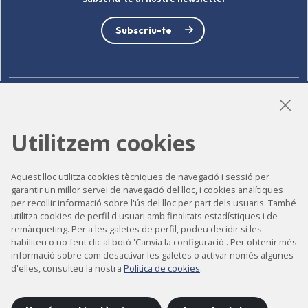
Subscriu-te
LinkedIn
Instagram
YouTube
Utilitzem cookies
Aquest lloc utilitza cookies tècniques de navegació i sessió per
Accessibilitat
garantir un millor servei de navegació del lloc, i cookies analítiques
Contacte
per recollir informació sobre l'ús del lloc per part dels usuaris. També
utilitza cookies de perfil d'usuari amb finalitats estadístiques i de
Avís legal
remàrqueting. Per a les galetes de perfil, podeu decidir si les
habiliteu o no fent clic al botó 'Canvia la configuració'. Per obtenir més
Política de privacitat
informació sobre com desactivar les galetes o activar només algunes
Política de cookies
d'elles, consulteu la nostra
Política de cookies
.
Mapa del lloc