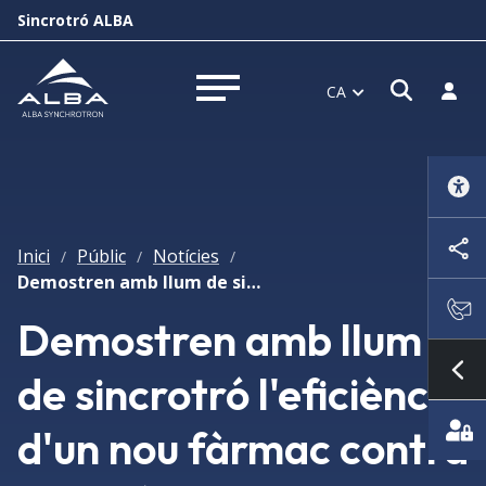
Sincrotró ALBA
Obrir f
Inicia
CA
Obrir menú
Inici
Públic
Notícies
/
/
/
Demostren amb llum de sincrotró l'eficiència d'un nou fàrmac contra la malària
Demostren amb llum
de sincrotró l'eficiència
Mo
d'un nou fàrmac contra