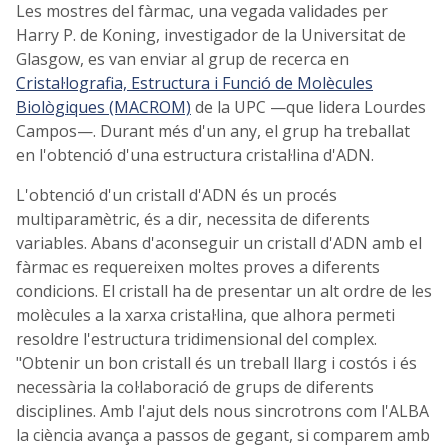
Les mostres del fàrmac, una vegada validades per
Harry P. de Koning, investigador de la Universitat de
Glasgow, es van enviar al grup de recerca en
Cristal·lografia, Estructura i Funció de Molècules
Biològiques (MACROM)
de la UPC —que lidera Lourdes
Campos—. Durant més d'un any, el grup ha treballat
en l'obtenció d'una estructura cristal·lina d'ADN.
L'obtenció d'un cristall d'ADN és un procés
multiparamètric, és a dir, necessita de diferents
variables. Abans d'aconseguir un cristall d'ADN amb el
fàrmac es requereixen moltes proves a diferents
condicions. El cristall ha de presentar un alt ordre de les
molècules a la xarxa cristal·lina, que alhora permeti
resoldre l'estructura tridimensional del complex.
"Obtenir un bon cristall és un treball llarg i costós i és
necessària la col·laboració de grups de diferents
disciplines. Amb l'ajut dels nous sincrotrons com l'ALBA
la ciència avança a passos de gegant, si comparem amb