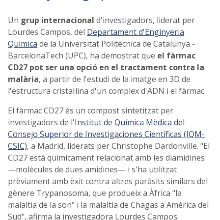
Un
grup internacional
d'investigadors, liderat per
Lourdes Campos, del
Departament d'Enginyeria
Química
de la Universitat Politècnica de Catalunya -
BarcelonaTech (UPC), ha demostrat que
el fàrmac
CD27 pot ser una opció en el tractament contra la
malària
, a partir de l'estudi de la imatge en 3D de
l'estructura cristal·lina d'un complex d'ADN i el fàrmac.
El fàrmac CD27 és un compost sintetitzat per
investigadors de l'
Institut de Química Mèdica del
Consejo Superior de Investigaciones Científicas (IQM-
CSIC)
, a Madrid, liderats per Christophe Dardonville. "El
CD27 està químicament relacionat amb les diamidines
—molècules de dues amidines— i s'ha utilitzat
prèviament amb èxit contra altres paràsits similars del
gènere Trypanosoma, que produeix a Àfrica "la
malaltia de la son" i la malaltia de Chagas a Amèrica del
Sud", afirma la investigadora Lourdes Campos.