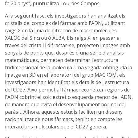
fa 20 anys", puntualitza Lourdes Campos.
A la següent fase, els investigadors han analitzat els
cristalls del complex del fàrmac amb l'ADN, utilitzant
raigs X en la línia de difracció de macromolècules
XALOC del Sincrotró ALBA. Els raigs X, en passar a
través del cristall i difractar-se, projecten imatges amb
senyals de punts que, després d'una sèrie d'anàlisis
matemàtiques, permeten determinar l'estructura
tridimensional de la molècula. Una vegada obtinguda la
imatge en 3D en el laboratori del grup MACROM, els
investigadors han identificat els detalls de l'estructura
del CD27. Això permet al fàrmac reconèixer regions de
l'ADN cobrint el solc estret o esquerda menor de l'ADN,
de manera que evita el desenvolupament normal del
paràsit. Alhora, aquests estudis faciliten un disseny
racionalitzat de nous fàrmacs, tenint en compte les
interaccions moleculars que el CD27 genera.