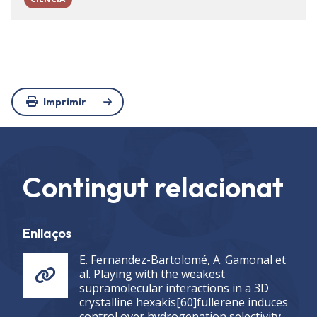
Imprimir
Contingut relacionat
Enllaços
E. Fernandez-Bartolomé, A. Gamonal et
al. Playing with the weakest
supramolecular interactions in a 3D
crystalline hexakis[60]fullerene induces
control over hydrogenation selectivity.