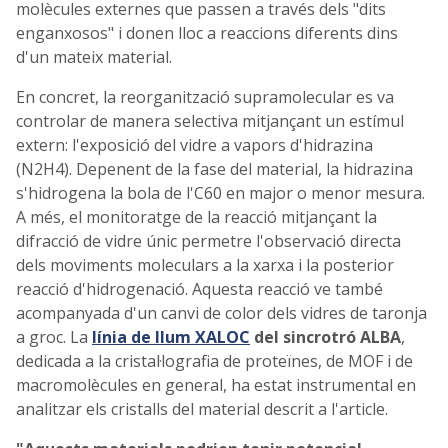
molècules externes que passen a través dels "dits
enganxosos" i donen lloc a reaccions diferents dins
d'un mateix material.
En concret, la reorganització supramolecular es va
controlar de manera selectiva mitjançant un estímul
extern: l'exposició del vidre a vapors d'hidrazina
(N2H4). Depenent de la fase del material, la hidrazina
s'hidrogena la bola de l'C60 en major o menor mesura.
A més, el monitoratge de la reacció mitjançant la
difracció de vidre únic permetre l'observació directa
dels moviments moleculars a la xarxa i la posterior
reacció d'hidrogenació. Aquesta reacció ve també
acompanyada d'un canvi de color dels vidres de taronja
a groc. La
línia de llum XALOC
del sincrotró ALBA
,
dedicada a la cristal·lografia de proteïnes, de MOF i de
macromolècules en general, ha estat instrumental en
analitzar els cristalls del material descrit a l'article.