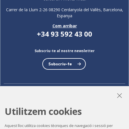
Carrer de la Llum 2-26 08290 Cerdanyola del Vallès, Barcelona,
Espanya
Com arribar
+34 93 592 43 00
Subscriu-te al nostre newsletter
Subscriu-te
LinkedIn
Instagram
YouTube
Utilitzem cookies
Aquest lloc utilitza cookies tècniques de navegació i sessió per
Accessibilitat