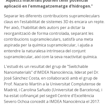
"Aquests materials podrien tenir potencial
aplicació en l'emmagatzematge d'hidrogen."
Separar les diferents contribucions supramoleculars
claus en l'estabilitat de sistemes 3D és encara un repte.
Per això, l'habilitat dels autors per a dictar la
reorganització de forma controlada, separant les
contribucions supramoleculars, satisfà una meta
aspirada per la química supramolecular, i ajuda a
entendre la naturalesa intrínseca del conjunt
supramolecular, així com la seva reactivitat química.
L'estudi és un resultat del grup de "Switchable
Nanomaterials" d'IMDEA Nanociència, liderat pel Dr.
José Sánchez Costa, en col·laboració amb el grup de
Prof. Nazario Martín a la Universitat Complutense de
Madrid, i Carolina Sañudo (Universitat de Barcelona), i
ha estat cofinançat pel segell Centre d'Excel·lència
Severo Ochoa concedit a IMDEA Nanociència el 2017.