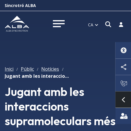
Sincrotró ALBA
Obrir f
Inicia
CA
Obrir menú
Inici
Públic
Notícies
/
/
/
Jugant amb les interaccions supramoleculars més febles i la hidrogenació selectiva de materials
Jugant amb les
interaccions
Mo
supramoleculars més