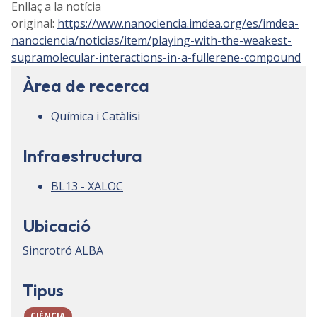
Enllaç a la notícia
original:
https://www.nanociencia.imdea.org/es/imdea-
nanociencia/noticias/item/playing-with-the-weakest-
supramolecular-interactions-in-a-fullerene-compound
Àrea de recerca
Química i Catàlisi
Infraestructura
BL13 - XALOC
Ubicació
Sincrotró ALBA
Tipus
CIÈNCIA