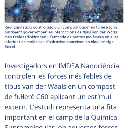
Reorganització controlada d'un compost basat en ful·lerè (gris),
purament governat per les interaccions de tipus van der Waals
més febles (dihidrogen) i l'entrada de petites molècules en el seu
interior (les molècules d'hidrazina apareixen en blau). Imatge:
Scixel.
Investigadors en IMDEA Nanociència
controlen les forces més febles de
tipus van der Waals en un compost
de ful·lerè C60 aplicant un estímul
extern. L'estudi representa una fita
important en el camp de la Química
Supramolecular, on aquestes forces