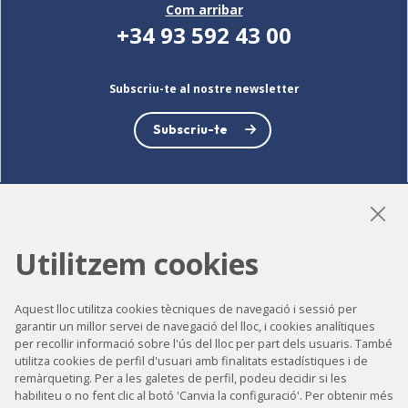
Com arribar
+34 93 592 43 00
Subscriu-te al nostre newsletter
Subscriu-te
LinkedIn
Instagram
YouTube
Utilitzem cookies
Aquest lloc utilitza cookies tècniques de navegació i sessió per
garantir un millor servei de navegació del lloc, i cookies analítiques
Accessibilitat
per recollir informació sobre l'ús del lloc per part dels usuaris. També
Contacte
utilitza cookies de perfil d'usuari amb finalitats estadístiques i de
remàrqueting. Per a les galetes de perfil, podeu decidir si les
Avís legal
habiliteu o no fent clic al botó 'Canvia la configuració'. Per obtenir més