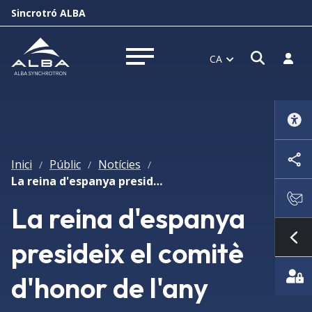
Sincrotró ALBA
Obrir f
Inicia
CA
Obrir menú
Inici
Públic
Notícies
/
/
/
La reina d'espanya presideix el comitè d'honor de l'any internacional de la llum 2015
La reina d'espanya
presideix el comitè
Mo
d'honor de l'any