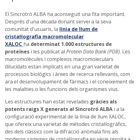
El Sincrotró ALBA ha aconseguit una fita important.
Després d'una dècada donant servei a la seva
comunitat d'usuaris, la
línia de llum de
cristal·lografia macromolecular
XALOC
ha
determinat 1.000 estructures de
proteïnes
i les publicat al
Protein Data Bank (PDB)
. Les
macromolècules i complexos macromoleculars
dilucidats estan implicats en una gran varietat de
processos biològics i àrees de recerca rellevants, com
ara el desenvolupament de fàrmacs i el coneixement de
les malalties o les funcions dels organismes vius.
Les estructures han estat revelades
gràcies als
potents raigs X generats al Sincrotró ALBA
i a la
configuració experimental de la línia de llum XALOC,
que ofereix una varietat de mètodes cristal·logràfics,
des dels clàssics com la difracció anòmala fins als
moderns sistemes de cristal·lografia en sèrie resolta a