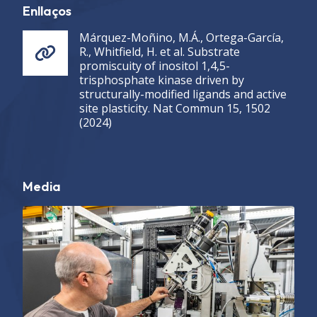
Enllaços
Márquez-Moñino, M.Á., Ortega-García,
R., Whitfield, H. et al. Substrate
promiscuity of inositol 1,4,5-
trisphosphate kinase driven by
structurally-modified ligands and active
site plasticity. Nat Commun 15, 1502
(2024)
Media