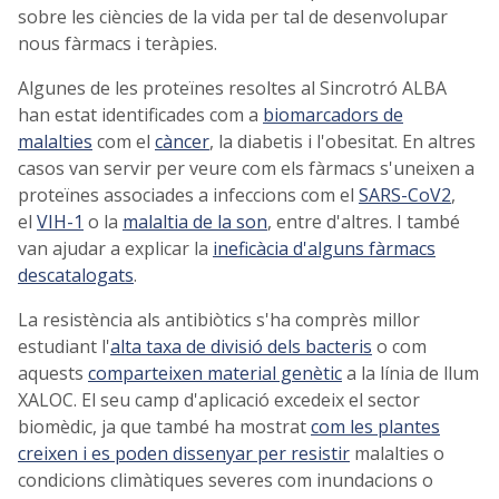
sobre les ciències de la vida per tal de desenvolupar
nous fàrmacs i teràpies.
Algunes de les proteïnes resoltes al Sincrotró ALBA
han estat identificades com a
biomarcadors de
malalties
com el
càncer
, la diabetis i l'obesitat. En altres
casos van servir per veure com els fàrmacs s'uneixen a
proteïnes associades a infeccions com el
SARS-CoV2
,
el
VIH-1
o la
malaltia de la son
, entre d'altres. I també
van ajudar a explicar la
ineficàcia d'alguns fàrmacs
descatalogats
.
La resistència als antibiòtics s'ha comprès millor
estudiant l'
alta taxa de divisió dels bacteris
o com
aquests
comparteixen material genètic
a la línia de llum
XALOC. El seu camp d'aplicació excedeix el sector
biomèdic, ja que també ha mostrat
com les plantes
creixen i es poden dissenyar per resistir
malalties o
condicions climàtiques severes com inundacions o