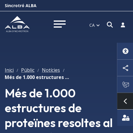
Sincrotró ALBA
Obrir f
Inicia
CA
Obrir menú
Inici
Públic
Notícies
/
/
/
Més de 1.000 estructures de proteïnes resoltes al Sincrotró ALBA
Més de 1.000
estructures de
Mo
proteïnes resoltes al