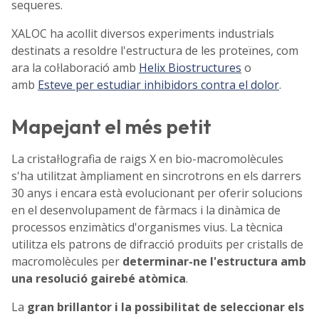
sequeres.
XALOC ha acollit diversos experiments industrials
destinats a resoldre l'estructura de les proteïnes, com
ara la col·laboració amb
Helix Biostructures
o
amb
Esteve per estudiar inhibidors contra el dolor
.
Mapejant el més petit
La cristal·lografia de raigs X en bio-macromolècules
s'ha utilitzat àmpliament en sincrotrons en els darrers
30 anys i encara està evolucionant per oferir solucions
en el desenvolupament de fàrmacs i la dinàmica de
processos enzimàtics d'organismes vius. La tècnica
utilitza els patrons de difracció produïts per cristalls de
macromolècules per
determinar-ne l'estructura amb
una resolució gairebé atòmica
.
La
gran brillantor i la possibilitat de seleccionar els