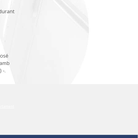
 durant
José
, amb
 -.