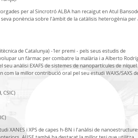
orgades per al Sincrotró ALBA han recaigut en Atul Bansod
a seva ponència sobre l'àmbit de la catàlisis heterogènia per 
itècnica de Catalunya) -1er premi - pels seus estudis de
volupar un fàrmac per combatre la malària i a Alberto Rodr
el seu anàlisi EXAFS de sistemes de nanopartícules de níquel.
 com la millor contribució oral pel seu estudi WAXS/SAXS d
, CSIC)
IC)
tudi XANES i XPS de capes h-BN i l'anàlisi de nanoestructure
teriors, AUSE també ha destacat la millor tesi que utilitza