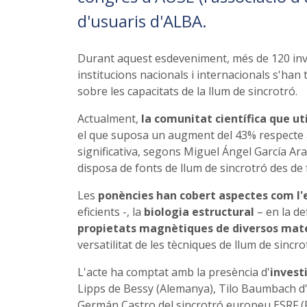
d'usuaris d'ALBA.
Durant aquest esdeveniment, més de 120 inves
institucions nacionals i internacionals s'han
sobre les capacitats de la llum de sincrotró.
Actualment,
la comunitat científica que ut
el que suposa un augment del 43% respecte a 
significativa, segons Miguel Ángel García Ara
disposa de fonts de llum de sincrotró des de 
Les
ponències han cobert aspectes com l'
eficients -, la
biologia estructural
– en la de
propietats magnètiques de diversos mater
versatilitat de les tècniques de llum de sincro
L'acte ha comptat amb la presència d'
invest
Lipps de Bessy (Alemanya), Tilo Baumbach d'
Germán Castro del sincrotró europeu ESRF (F