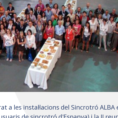
at a les instal·lacions del Sincrotró ALBA e
usuaris de sincrotró d'Espanya) i la II reu