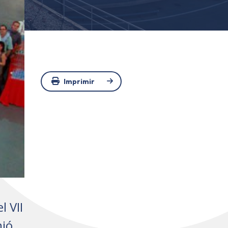
Imprimir
l VII
nió