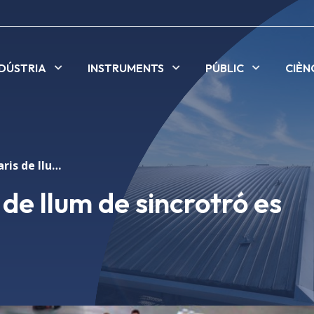
NDÚSTRIA
INSTRUMENTS
PÚBLIC
CIÈN
Més de 120 usuaris de llum de sincrotró es reuneixen a alba
de llum de sincrotró es