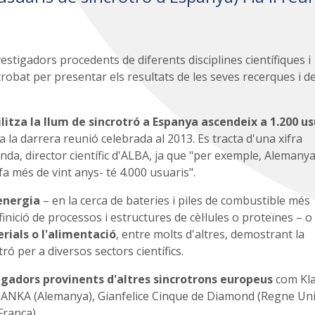
tigadors procedents de diferents disciplines científiques i
 trobat per presentar els resultats de les seves recerques i d
ilitza la llum de sincrotró a Espanya ascendeix a 1.200 us
la darrera reunió celebrada al 2013. Es tracta d'una xifra
nda, director científic d'ALBA, ja que "per exemple, Alemany
fa més de vint anys- té 4.000 usuaris".
energia
– en la cerca de bateries i piles de combustible més
finició de processos i estructures de cèl·lules o proteïnes – o 
ials o l'alimentació
, entre molts d'altres, demostrant la
tró per a diversos sectors científics.
igadors provinents d'altres sincrotrons europeus
com Kl
ANKA (Alemanya), Gianfelice Cinque de Diamond (Regne Unit
rança).