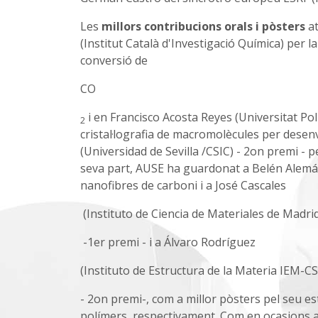
Les
millors contribucions orals i pòsters
at
(Institut Català d'Investigació Química) per l
conversió de
CO
i en Francisco Acosta Reyes (Universitat Pol
2
cristal·lografia de macromolècules per desen
(Universidad de Sevilla /CSIC) - 2on premi - p
seva part, AUSE ha guardonat a Belén Alemán
nanofibres de carboni i a José Cascales
(Instituto de Ciencia de Materiales de Madrid
-1er premi - i a Álvaro Rodríguez
(Instituto de Estructura de la Materia IEM-CS
- 2on premi-, com a millor pòsters pel seu es
polímers, respectivament. Com en ocasions an