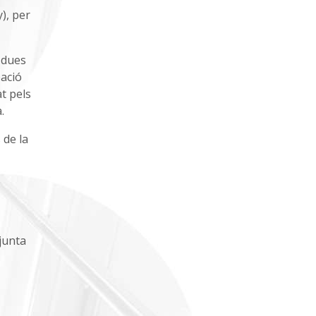
), per
 dues
ació
at pels
.
 de la
njunta