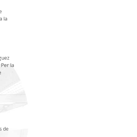
e
a la
íguez
 Per la
e
s de