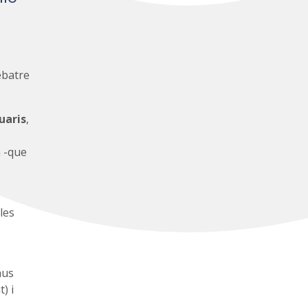
ebatre
uaris
,
a -que
les
aus
) i