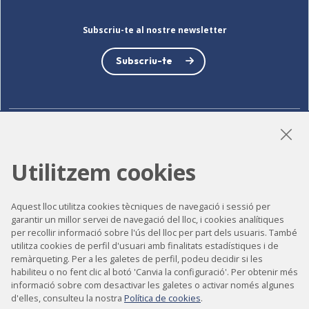
Subscriu-te al nostre newsletter
Subscriu-te
LinkedIn
Instagram
YouTube
Utilitzem cookies
Aquest lloc utilitza cookies tècniques de navegació i sessió per
Accessibilitat
garantir un millor servei de navegació del lloc, i cookies analítiques
per recollir informació sobre l'ús del lloc per part dels usuaris. També
Contacte
utilitza cookies de perfil d'usuari amb finalitats estadístiques i de
Avís legal
remàrqueting. Per a les galetes de perfil, podeu decidir si les
habiliteu o no fent clic al botó 'Canvia la configuració'. Per obtenir més
Política de privacitat
informació sobre com desactivar les galetes o activar només algunes
d'elles, consulteu la nostra
Política de cookies
.
Política de cookies