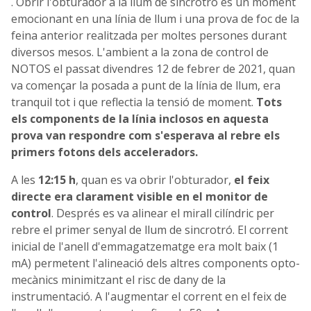
. Obrir l'obturador a la llum de sincrotró és un moment
emocionant en una línia de llum i una prova de foc de la
feina anterior realitzada per moltes persones durant
diversos mesos. L'ambient a la zona de control de
NOTOS el passat divendres 12 de febrer de 2021, quan
va començar la posada a punt de la línia de llum, era
tranquil tot i que reflectia la tensió de moment.
Tots
els components de la línia inclosos en aquesta
prova van respondre com s'esperava al rebre els
primers fotons dels acceleradors.
A les
12:15 h
, quan es va obrir l'obturador,
el feix
directe era clarament visible en el monitor de
control
. Després es va alinear el mirall cilíndric per
rebre el primer senyal de llum de sincrotró. El corrent
inicial de l'anell d'emmagatzematge era molt baix (1
mA) permetent l'alineació dels altres components opto-
mecànics minimitzant el risc de dany de la
instrumentació. A l'augmentar el corrent en el feix de