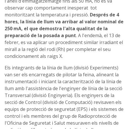
l'anell d'emmagatzematge fins als 50 mA, no es va
observar cap comportament inesperat tot
monitoritzant la temperatura i pressió.
Després de 4
hores, la línia de llum va arribar al valor nominal de
250 mA, el que demostra l'alta qualitat de la
preparació de la posada a punt
. A l'endemà, el 13 de
febrer, es va aplicar un procediment similar irradiant el
mirall a la regió del rodi (Rh) per completar el seu
condicionament als raigs X.
Els integrants de la línia de llum (divisió Experiments)
van ser els encarregats de pilotar la feina, alineant la
instrumentació i iniciant la caracterització de la línia de
llum amb l'assistència de l'enginyer de línia de la secció
Transversal (divisió Enginyeria). Els enginyers de la
secció de Control (divisió de Computació) revisaven els
equips de protecció de seguretat (EPS) i els sistemes de
control i els membres del grup de Radioprotecció de
l'Oficina de Seguretat i Salut mesuraven els nivells de