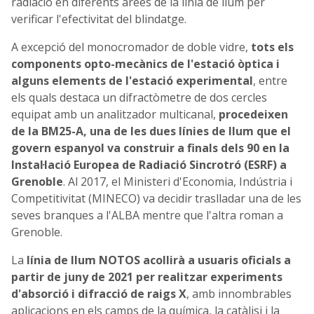
radiació en diferents àrees de la línia de llum per
verificar l'efectivitat del blindatge.
A excepció del monocromador de doble vidre,
tots els
components opto-mecànics de l'estació òptica i
alguns elements de l'estació experimental
, entre
els quals destaca un difractòmetre de dos cercles
equipat amb un analitzador multicanal,
procedeixen
de la BM25-A, una de les dues línies de llum que el
govern espanyol va construir a finals dels 90 en la
Instal·lació Europea de Radiació Sincrotró (ESRF) a
Grenoble
. Al 2017, el Ministeri d'Economia, Indústria i
Competitivitat (MINECO) va decidir traslladar una de les
seves branques a l'ALBA mentre que l'altra roman a
Grenoble.
La
línia de llum NOTOS acollirà a usuaris oficials a
partir de juny de 2021 per realitzar experiments
d'absorció i difracció de raigs X
, amb innombrables
aplicacions en els camps de la química, la catàlisi i la