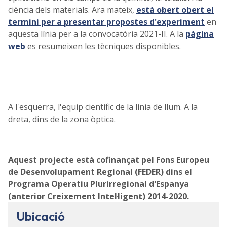
ciència dels materials. Ara mateix,
està obert obert el
termini per a presentar propostes d'experiment
en
aquesta línia per a la convocatòria 2021-II. A la
pàgina
web
es resumeixen les tècniques disponibles.
A l'esquerra, l'equip científic de la línia de llum. A la
dreta, dins de la zona òptica.
Aquest projecte està cofinançat pel Fons Europeu
de Desenvolupament Regional (FEDER) dins el
Programa Operatiu Plurirregional d'Espanya
(anterior Creixement Intel·ligent) 2014-2020.
Ubicació