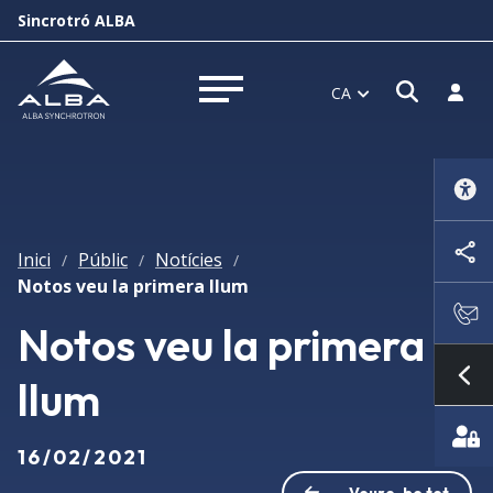
Sincrotró ALBA
Obrir f
Inicia
CA
Obrir menú
Inici
Públic
Notícies
/
/
/
Notos veu la primera llum
Notos veu la primera
llum
Mo
16/02/2021
Veure-ho tot