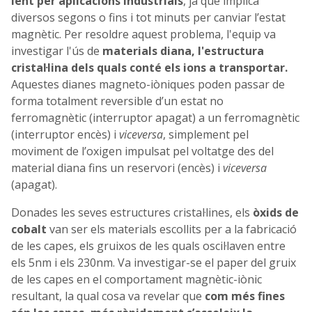
lent per aplicacions industrials
, ja que implica
diversos segons o fins i tot minuts per canviar l’estat
magnètic. Per resoldre aquest problema, l'equip va
investigar l'ús de
materials diana, l'estructura
cristal·lina dels quals conté els ions a transportar.
Aquestes dianes magneto-iòniques poden passar de
forma totalment reversible d’un estat no
ferromagnètic (interruptor apagat) a un ferromagnètic
(interruptor encès) i
viceversa
, simplement pel
moviment de l’oxigen impulsat pel voltatge des del
material diana fins un reservori (encès) i
viceversa
(apagat).
Donades les seves estructures cristal·lines, els
òxids de
cobalt
van ser els materials escollits per a la fabricació
de les capes, els gruixos de les quals oscil·laven entre
els 5nm i els 230nm. Va investigar-se el paper del gruix
de les capes en el comportament magnètic-iònic
resultant, la qual cosa va revelar que
com més fines