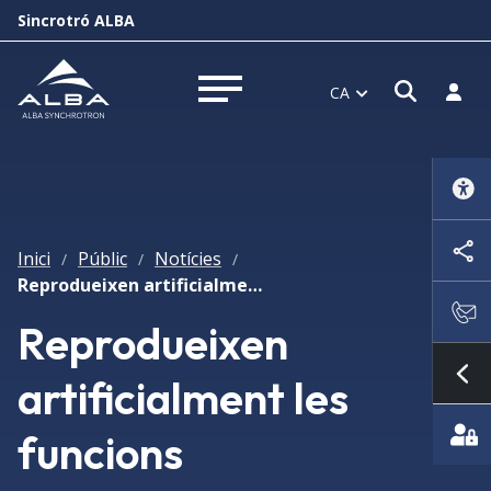
Sincrotró ALBA
Obrir f
Inicia
CA
Obrir menú
Inici
Públic
Notícies
/
/
/
Reprodueixen artificialment les funcions d'aprenentatge i oblit del cervell amb sistemes magnètics
Reprodueixen
artificialment les
Mo
funcions