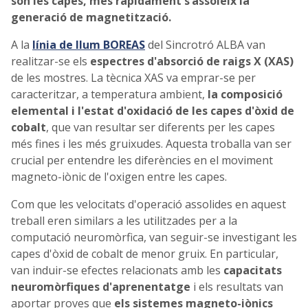
són les capes, més ràpidament s’assoleix la
generació de magnetització.
A la
línia de llum BOREAS
del Sincrotró ALBA van
realitzar-se els
espectres d'absorció de raigs X (XAS)
de les mostres. La tècnica XAS va emprar-se per
caracteritzar, a temperatura ambient,
la composició
elemental i l'estat d'oxidació de les capes d'òxid de
cobalt
, que van resultar ser diferents per les capes
més fines i les més gruixudes. Aquesta troballa van ser
crucial per entendre les diferències en el moviment
magneto-iònic de l'oxigen entre les capes.
Com que les velocitats d'operació assolides en aquest
treball eren similars a les utilitzades per a la
computació neuromòrfica, van seguir-se investigant les
capes d'òxid de cobalt de menor gruix. En particular,
van induir-se efectes relacionats amb les
capacitats
neuromòrfiques d'aprenentatge
i els resultats van
aportar proves que
els sistemes magneto-iònics