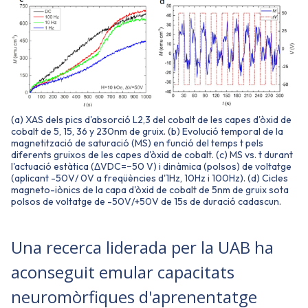
(a) XAS dels pics d'absorció L2,3 del cobalt de les capes d'òxid de
cobalt de 5, 15, 36 y 230nm de gruix. (b) Evolució temporal de la
magnetització de saturació (MS) en funció del temps t pels
diferents gruixos de les capes d'òxid de cobalt. (c) MS vs. t durant
l'actuació estàtica (ΔVDC=−50 V) i dinàmica (polsos) de voltatge
(aplicant -50V/ 0V a freqüències d'1Hz, 10Hz i 100Hz). (d) Cicles
magneto-iònics de la capa d'òxid de cobalt de 5nm de gruix sota
polsos de voltatge de -50V/+50V de 15s de duració cadascun.
Una recerca liderada per la UAB ha
aconseguit emular capacitats
neuromòrfiques d'aprenentatge