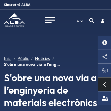
Sincrotró ALBA
Obrir f
Inicia
CA
Obrir menú
Inici
Públic
Notícies
/
/
/
S'obre una nova via a l’enginyeria de materials electrònics 2-d a les intercares d'òxid
S'obre una nova via a
l’enginyeria de
Mo
materials electrònics