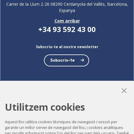
Carrer de la Llum 2-26 08290 Cerdanyola del Vallès, Barcelona,
Espanya
Com arribar
+34 93 592 43 00
Subscriu-te al nostre newsletter
Subscriu-te
LinkedIn
Instagram
YouTube
Utilitzem cookies
Aquest lloc utilitza cookies tècniques de navegació i sessió per
Accessibilitat
garantir un millor servei de navegació del lloc, i cookies analítiques
per recollir informació sobre l'ús del lloc per part dels usuaris. També