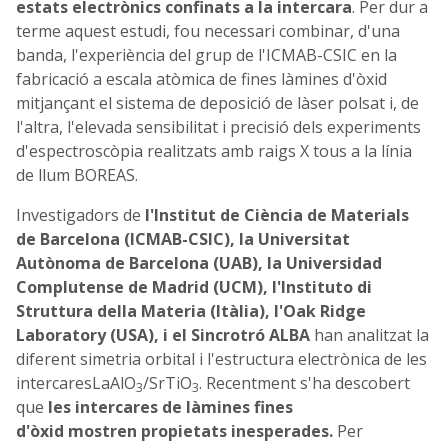
estats electrònics confinats a la intercara
. Per dur a
terme aquest estudi, fou necessari combinar, d'una
banda, l'experiència del grup de l'ICMAB-CSIC en la
fabricació a escala atòmica de fines làmines d'òxid
mitjançant el sistema de deposició de làser polsat i, de
l'altra, l'elevada sensibilitat i precisió dels experiments
d'espectroscòpia realitzats amb raigs X tous a la línia
de llum BOREAS.
Investigadors de
l'Institut de Ciència de Materials
de Barcelona (ICMAB-CSIC), la Universitat
Autònoma de Barcelona (UAB), la Universidad
Complutense de Madrid (UCM), l'Instituto di
Struttura della Materia (Itàlia), l'Oak Ridge
Laboratory (USA), i el Sincrotró ALBA
han analitzat la
diferent simetria orbital i l'estructura electrònica de les
intercaresLaAlO
/SrTiO
. Recentment s'ha descobert
3
3
que
les intercares de làmines fines
d'òxid
mostren
propietats inesperades.
Per