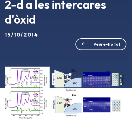
2-d a les intercares
d'òxid
15/10/2014
Veure-ho tot