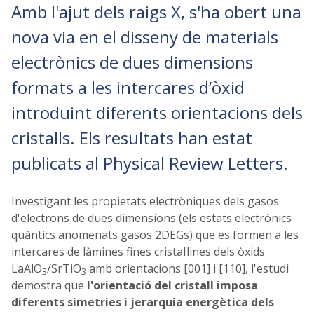
Amb l'ajut dels raigs X, s'ha obert una
nova via en el disseny de materials
electrònics de dues dimensions
formats a les intercares d’òxid
introduint diferents orientacions dels
cristalls. Els resultats han estat
publicats al Physical Review Letters.
Investigant les propietats electròniques dels gasos
d'electrons de dues dimensions (els estats electrònics
quàntics anomenats gasos 2DEGs) que es formen a les
intercares de làmines fines cristal·lines dels òxids
LaAlO
/SrTiO
amb orientacions [001] i [110], l'estudi
3
3
demostra que
l'orientació del cristall imposa
diferents simetries i jerarquia energètica dels