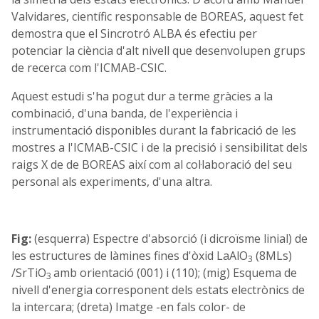
Valvidares, científic responsable de BOREAS, aquest fet
demostra que el Sincrotró ALBA és efectiu per
potenciar la ciència d'alt nivell que desenvolupen grups
de recerca com l'ICMAB-CSIC.
Aquest estudi s'ha pogut dur a terme gràcies a la
combinació, d'una banda, de l'experiència i
instrumentació disponibles durant la fabricació de les
mostres a l'ICMAB-CSIC i de la precisió i sensibilitat dels
raigs X de de BOREAS així com al col·laboració del seu
personal als experiments, d'una altra.
Fig:
(esquerra) Espectre d'absorció (i dicroïsme linial) de
les estructures de làmines fines d'òxid LaAlO
(8MLs)
3
/SrTiO
amb orientació (001) i (110); (mig) Esquema de
3
nivell d'energia corresponent dels estats electrònics de
la intercara; (dreta) Imatge -en fals color- de