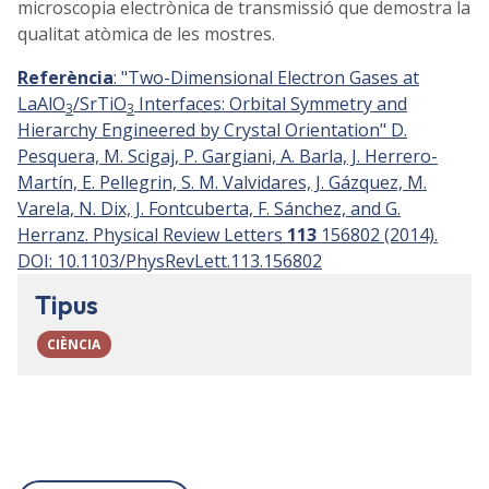
microscopia electrònica de transmissió que demostra la
qualitat atòmica de les mostres.
Referència
: "Two-Dimensional Electron Gases at
LaAlO
/SrTiO
Interfaces: Orbital Symmetry and
3
3
Hierarchy Engineered by Crystal Orientation" D.
Pesquera, M. Scigaj, P. Gargiani, A. Barla, J. Herrero-
Martín, E. Pellegrin, S. M. Valvidares, J. Gázquez, M.
Varela, N. Dix, J. Fontcuberta, F. Sánchez, and G.
Herranz. Physical Review Letters
113
156802 (2014).
DOI: 10.1103/PhysRevLett.113.156802
Tipus
CIÈNCIA