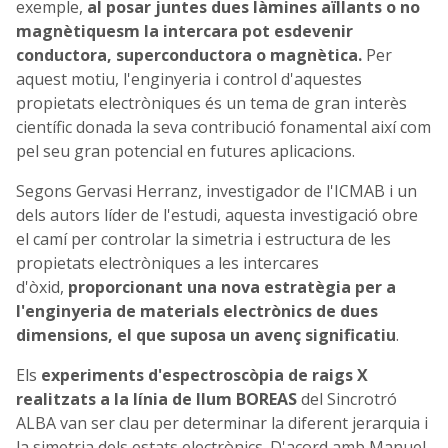
exemple,
al posar juntes dues làmines aïllants o no
magnètiquesm la intercara pot esdevenir
conductora, superconductora o magnètica.
Per
aquest motiu, l'enginyeria i control d'aquestes
propietats electròniques és un tema de gran interès
científic donada la seva contribució fonamental així com
pel seu gran potencial en futures aplicacions.
Segons Gervasi Herranz, investigador de l'ICMAB i un
dels autors líder de l'estudi, aquesta investigació obre
el camí per controlar la simetria i estructura de les
propietats electròniques a les intercares
d'òxid,
proporcionant una nova estratègia per a
l'enginyeria de materials electrònics de dues
dimensions, el que suposa un avenç significatiu
.
Els
experiments d'espectroscòpia de raigs X
realitzats a la línia de llum BOREAS
del Sincrotró
ALBA van ser clau per determinar la diferent jerarquia i
la simetria dels estats electrònics. D'acord amb Manuel