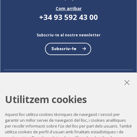
Com arribar
+34 93 592 43 00
Subscriu-te al nostre newsletter
Subscriu-te
LinkedIn
Instagram
YouTube
Utilitzem cookies
Aquest lloc utilitza cookies tècniques de navegació i sessió per
Accessibilitat
garantir un millor servei de navegació del lloc, i cookies analítiques
Contacte
per recollir informació sobre l'ús del lloc per part dels usuaris. També
utilitza cookies de perfil d'usuari amb finalitats estadístiques i de
Avís legal