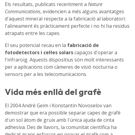
Els resultats, publicats recentment a
Nature
Communications
, evidencien a més alguns avantatges
d'aquest mineral respecte a la fabricació al laboratori:
l'alineament és pràcticament perfecte i no hi ha residus
atrapats entre les capes.
El seu potencial recau en la
fabricació de
fotodetectors i cel·les solars
capaços d'operar a
l'infraroig. Aquests dispositius són molt interessants
per a aplicacions com càmeres de visió nocturna o
sensors per a les telecomunicacions.
Vida més enllà del grafè
El 2004 André Geim i Konstantin Novoselov van
demostrar que era possible separar capes de grafè
d'un sol àtom de gruix amb l'única ajuda de cinta
adhesiva. Des de llavors, la comunitat científica ha
dedicat grans esforços en provar el grafè com a