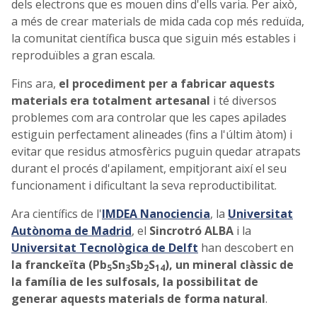
dels electrons que es mouen dins d'ells varia. Per això,
a més de crear materials de mida cada cop més reduïda,
la comunitat científica busca que siguin més estables i
reproduïbles a gran escala.
Fins ara,
el procediment per a fabricar aquests
materials era totalment artesanal
i té diversos
problemes com ara controlar que les capes apilades
estiguin perfectament alineades (fins a l'últim àtom) i
evitar que residus atmosfèrics puguin quedar atrapats
durant el procés d'apilament, empitjorant així el seu
funcionament i dificultant la seva reproductibilitat.
Ara científics de l'
IMDEA Nanociencia
, la
Universitat
Autònoma de Madrid
, el
Sincrotró ALBA
i la
Universitat Tecnològica de Delft
han descobert en
la franckeïta (Pb
Sn
Sb
S
),
un mineral clàssic de
5
3
2
14
la família de les sulfosals, la possibilitat de
generar aquests materials de forma natural
.