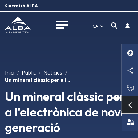
Sincrotró ALBA
Obrir f
Inicia
CA
Obrir menú
Inici
Públic
Notícies
/
/
/
Un mineral clàssic per a l'electrònica de nova generació
Un mineral clàssic per
a l'electrònica de nova
Mo
generació