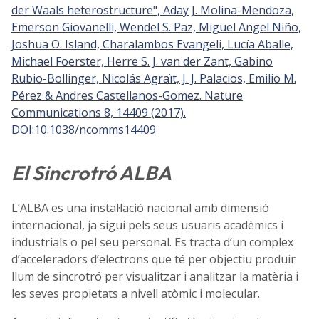
der Waals heterostructure", Aday J. Molina-Mendoza,
Emerson Giovanelli, Wendel S. Paz, Miguel Angel Niño,
Joshua O. Island, Charalambos Evangeli, Lucía Aballe,
Michael Foerster, Herre S. J. van der Zant, Gabino
Rubio-Bollinger, Nicolás Agraït, J. J. Palacios, Emilio M.
Pérez & Andres Castellanos-Gomez. Nature
Communications 8, 14409 (2017).
DOI:10.1038/ncomms14409
El Sincrotró ALBA
L’ALBA es una instal·lació nacional amb dimensió
internacional, ja sigui pels seus usuaris acadèmics i
industrials o pel seu personal. Es tracta d’un complex
d’acceleradors d’electrons que té per objectiu produir
llum de sincrotró per visualitzar i analitzar la matèria i
les seves propietats a nivell atòmic i molecular.