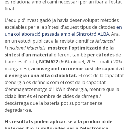
es relaciona amb el camí necessari per arribar a l'estat
final.
L'equip d'investigació ja havia desenvolupat mètodes
escalables per a la síntesi d'aquest tipus de càtodes
en
una col·laboració passada amb el Sincrotró ALBA
. Ara,
en un estudi publicat a la revista científica
Advanced
Functional Materials
,
mostren l'optimització de la
síntesi d'un material
diferent també
per càtodes
de
bateries d'ió-Li,
NCM622
(60% níquel, 20% cobalt i 20%
manganès),
aconseguint un menor cost de capacitat
d'energia i una alta ciclabilitat.
El cost de la capacitat
d'energia es defineix com el cost de la capacitat
d'emmagatzematge d'1 kWh d'energia, mentre que la
ciclabilitat és el nombre de cicles de càrrega /
descàrrega que la bateria pot suportar sense
degradar-se.
Els resultats poden aplicar-se a la producció de
bateries d'ió-Li millorades per a l'electrònica