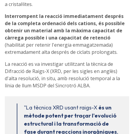
a cristal·lites.
Interrompent la reacció immediatament després
de la completa ordenació dels cations, és possible
obtenir un material amb la màxima capacitat de
càrrega possible i una capacitat de retenció
(habilitat per retenir l'energia emmagatzemada)
extremadament alta després de ciclats prolongats.
La reacció es va investigar utilitzant la tècnica de
Difracció de Raigs-X (XRD, per les sigles en anglès)
d'alta resolució, in situ, amb resolució temporal a la
línia de llum MSDP del Sincrotró ALBA.
"La tècnica XRD usant raigs-X
és un
mètode potent per traçar l'evolució
estructural i la transformació de
fase durant reaccions inorgàniques
,