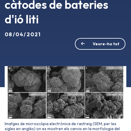
càtodes de bateries
d'ió liti
08/04/2021
Veure-ho tot
Imatges de microscòpia electrònica de rastreig (SEM, per les
sigles en anglès) on es mostren els canvis en la morfologia del