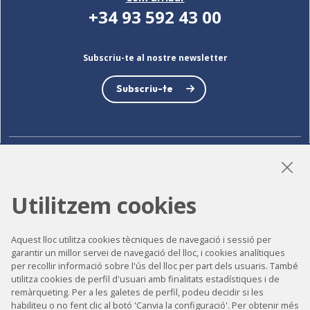
+34 93 592 43 00
Subscriu-te al nostre newsletter
Subscriu-te
LinkedIn
Instagram
YouTube
Utilitzem cookies
Accessibilitat
Aquest lloc utilitza cookies tècniques de navegació i sessió per
garantir un millor servei de navegació del lloc, i cookies analítiques
Contacte
per recollir informació sobre l'ús del lloc per part dels usuaris. També
utilitza cookies de perfil d'usuari amb finalitats estadístiques i de
Avís legal
remàrqueting. Per a les galetes de perfil, podeu decidir si les
habiliteu o no fent clic al botó 'Canvia la configuració'. Per obtenir més
Política de privacitat