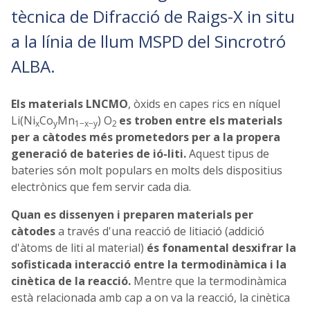
tècnica de Difracció de Raigs-X in situ
a la línia de llum MSPD del Sincrotró
ALBA.
Els materials LNCMO
, òxids en capes rics en níquel
Li(Ni
Co
Mn
) O
es troben entre els materials
x
y
1−x−y
2
per a càtodes més prometedors per a la propera
generació de bateries de ió-liti.
Aquest tipus de
bateries són molt populars en molts dels dispositius
electrònics que fem servir cada dia.
Quan es dissenyen i preparen materials per
càtodes
a través d'una reacció de litiació (addició
d'àtoms de liti al material)
és fonamental desxifrar la
sofisticada interacció entre la termodinàmica i la
cinètica de la reacció.
Mentre que la termodinàmica
està relacionada amb cap a on va la reacció, la cinètica