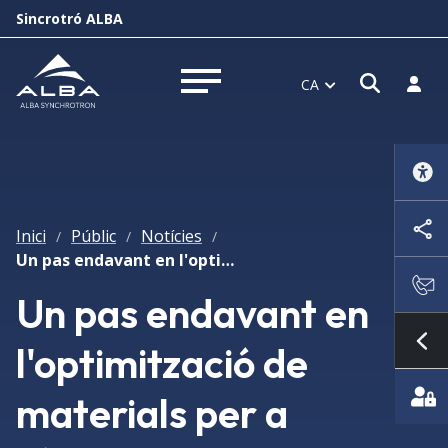
Sincrotró ALBA
Obrir f
Inicia
CA
Obrir menú
Inici
Públic
Notícies
/
/
/
Un pas endavant en l'optimització de materials per a càtodes de bateries d'ió liti
Un pas endavant en
l'optimització de
Mo
materials per a