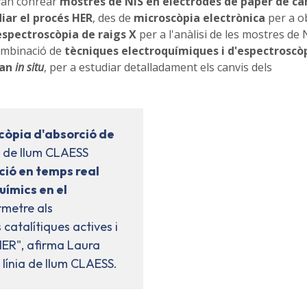
 van conrear
mostres de NiS en elèctrodes de paper de ca
iar el procés HER
, des de
microscòpia electrònica
per a o
 espectroscòpia de raigs X
per a l'anàlisi de les mostres de 
ombinació de
tècniques electroquímiques i d'espectroscò
man
in situ
, per a estudiar detalladament els canvis dels
còpia d'absorció de
ia de llum CLAESS
ió en temps real
uímics en el
rmetre als
 catalítiques actives i
 HER", afirma Laura
a línia de llum CLAESS.