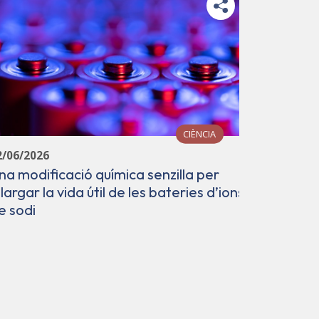
CIÈNCIA
12/06/202
2/06/2026
Avenç en 
na modificació química senzilla per
laborator
llargar la vida útil de les bateries d’ions
d'avant
e sodi