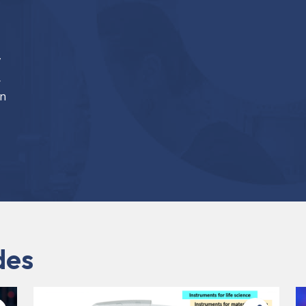
,
r
on
des