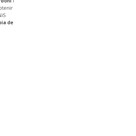
rboni
i
btenir
NiS
pia de