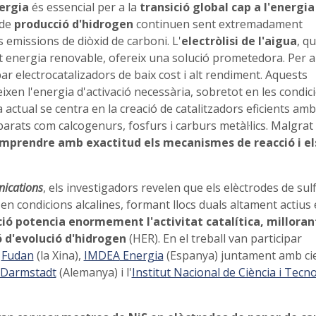
nergia
és essencial per a la
transició global cap a l'energia
 de
producció d'hidrogen
continuen sent extremadament
 emissions de diòxid de carboni. L'
electròlisi de l'aigua
, q
ant energia renovable, ofereix una solució prometedora. Per a
ar electrocatalizadors de baix cost i alt rendiment. Aquests
eixen l'energia d'activació necessària, sobretot en les condic
a actual se centra en la creació de catalitzadors eficients amb
barats com calcogenurs, fosfurs i carburs metàl·lics. Malgrat 
mprendre amb exactitud els mecanismes de reacció i els
ications
, els investigadors revelen que els elèctrodes de sul
en condicions alcalines, formant llocs duals altament actius 
ió potencia enormement l'activitat catalítica, milloran
ó d'evolució d'hidrogen
(HER). En el treball van participar
i
Fudan
(la Xina),
IMDEA
Energia
(Espanya) juntament amb cie
e Darmstadt
(Alemanya) i l'
Institut Nacional de Ciència i Tecn