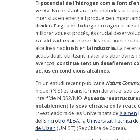
El
potencial de l'hidrogen com a font d'e
verda
. No obstant això, els mètodes actuals
intensius en energia i produeixen importants
divideix l'aigua en hidrogen i oxigen utilitz
millorar aquest procés, és crucial desenvolup
catalitzadors
acceleren les reaccions i redu
alcalines habituals en la
indústria
. La recerc
actius duals utilitzant materials abundants i 
avenços,
continua sent un desafiament co
actius en condicions alcalines
.
En un estudi recent publicat a
Nature Commun
níquel (NiS) es transformen durant el seu ús 
interfície Ni3S2/NiO.
Aquesta reestructurac
notablement la seva eficàcia en la reacci
investigadors de les Universitats de
Xiamen
del
Sincrotró ALBA
, la
Universitat Tècnica d
de
Ulsan
(UNIST) (República de Corea).