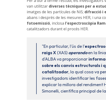
Per a dur a terme l'estudi, els investigadors
van utilitzar
diverses tècniques per a estud
imatges de les partícules de NiS;
difracció i
abans i després de les mesures HER, i una c
fotoemissió
, inclosa
l'espectroscòpia Ra
catalitzadors durant el procés HER.
"En particular, l'ús de l'
espectros
raigs X
(XAS)
operando
en la lín
d'ALBA va proporcionar
informac
sobre els canvis estructurals i q
catalitzador
, la qual cosa va pe
investigadors identificar les fases
explicar la millora del rendiment
Simonelli, científica principal de l