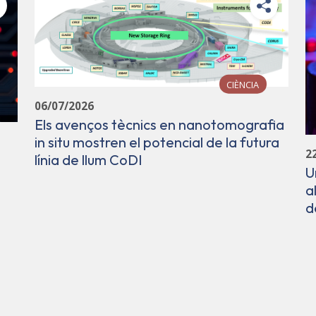
CIÈNCIA
06/07/2026
Els avenços tècnics en nanotomografia
in situ mostren el potencial de la futura
2
línia de llum CoDI
U
a
d