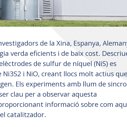
nvestigadors de la Xina, Espanya, Aleman
ia verda eficients i de baix cost. Descri
elèctrodes de sulfur de níquel (NiS) es
Ni3S2 i NiO, creant llocs molt actius qu
ogen. Els experiments amb llum de sincro
 ser clau per a observar aquesta
 proporcionant informació sobre com aqu
el catalitzador.