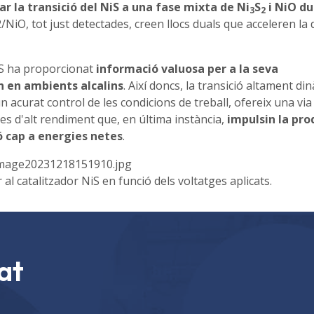
r la transició del NiS a una fase mixta de Ni
S
i NiO du
3
2
NiO, tot just detectades, creen llocs duals que acceleren la d
iS ha proporcionat
informació valuosa per a la seva
n en ambients alcalins
. Així doncs, la transició altament di
 acurat control de les condicions de treball, ofereix una via
es d'alt rendiment que, en última instància,
impulsin la pro
ió cap a energies netes
.
l catalitzador NiS en funció dels voltatges aplicats.
at