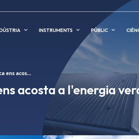
NDÚSTRIA
INSTRUMENTS
PÚBLIC
CIÈN
Una nova recerca ens acosta a l'energia verda de baix cost
ns acosta a l'energia ve