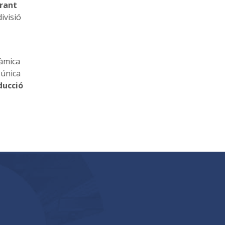
rant
ivisió
nàmica
 única
ducció