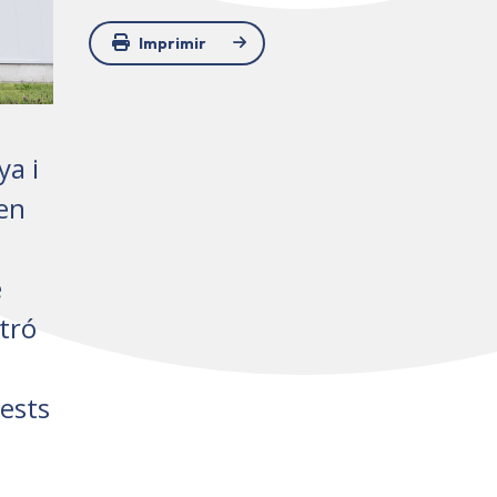
Imprimir
ya i
uen
e
tró
ests