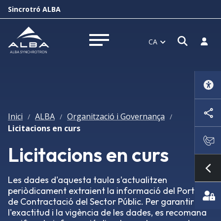
Sincrotró ALBA
Obrir f
Inicia
CA
Obrir menú
Inici
ALBA
Organització i Governança
/
/
/
Licitacions en curs
Licitacions en curs
Mo
Les dades d'aquesta taula s'actualitzen
periòdicament extraient la informació del Portal
de Contractació del Sector Públic. Per garantir
l'exactitud i la vigència de les dades, es recomana