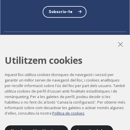
Subscriu-te
LinkedIn
Instagram
YouTube
Utilitzem cookies
Aquest lloc utilitza cookies tècniques de navegació i sessió per
Accessibilitat
garantir un millor servei de navegació del lloc, i cookies analítiques
Contacte
per recollir informació sobre l'ús del lloc per part dels usuaris. També
utilitza cookies de perfil d'usuari amb finalitats estadístiques i de
Avís legal
remàrqueting. Per a les galetes de perfil, podeu decidir si les
habiliteu o no fent clic al botó 'Canvia la configuració'. Per obtenir més
Política de privacitat
informació sobre com desactivar les galetes o activar només algunes
Política de cookies
d'elles, consulteu la nostra
Política de cookies
.
Mapa del lloc