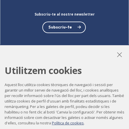
Subscriu-te al nostre newsletter
Subscriu-te
LinkedIn
Instagram
YouTube
Utilitzem cookies
Aquest lloc utilitza cookies tècniques de navegació i sessió per
Accessibilitat
garantir un millor servei de navegació del lloc, i cookies analítiques
per recollir informació sobre l'ús del lloc per part dels usuaris. També
Contacte
utilitza cookies de perfil d'usuari amb finalitats estadístiques i de
remàrqueting. Per a les galetes de perfil, podeu decidir si les
Avís legal
habiliteu o no fent clic al botó 'Canvia la configuració'. Per obtenir més
Política de privacitat
informació sobre com desactivar les galetes o activar només algunes
d'elles, consulteu la nostra
Política de cookies
.
Política de cookies