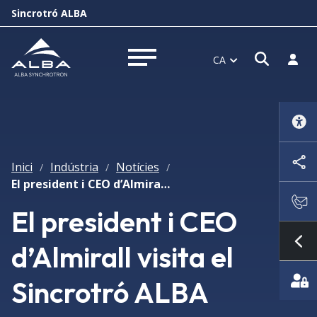
Sincrotró ALBA
Obrir f
Inicia
CA
Obrir menú
Inici
Indústria
Notícies
/
/
/
El president i CEO d’Almirall visita el Sincrotró ALBA
El president i CEO
d’Almirall visita el
Mo
Sincrotró ALBA