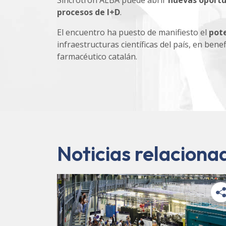
Sincrotrón ALBA puede abrir
nuevas oportu
procesos de I+D
.
El encuentro ha puesto de manifiesto el
pote
infraestructuras científicas del país, en benef
farmacéutico catalán.
Noticias relaciona