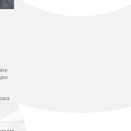
ntre
 por
para