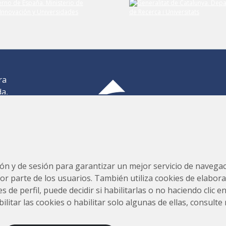
ra
da,
,
os
Consorcio para la Construcción, Equipamiento y Explotación
s,
del Laboratorio de Luz Sincrotrón (CELLS)
ión y de sesión para garantizar un mejor servicio de navegaci
por parte de los usuarios. También utiliza cookies de elabora
s de perfil, puede decidir si habilitarlas o no haciendo clic 
tar las cookies o habilitar solo algunas de ellas, consulte