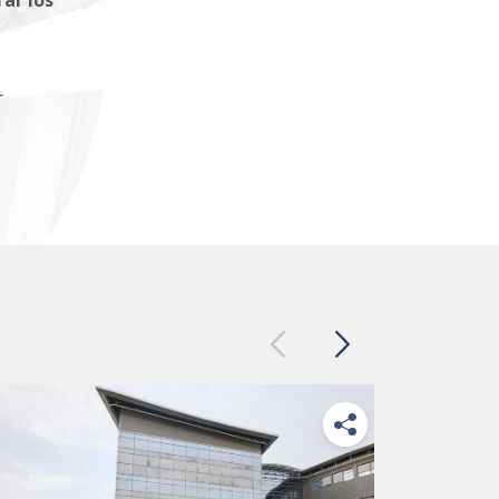
ar los
s
r
Previous
Next