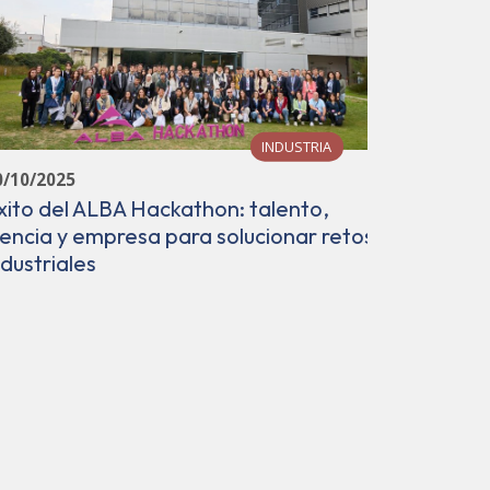
INDUSTRIA
0/10/2025
16/09/202
xito del ALBA Hackathon: talento,
El Sincr
iencia y empresa para solucionar retos
edición 
ndustriales