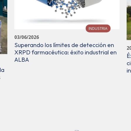
INDUSTRIA
03/06/2026
Superando los límites de detección en
2
XRPD farmacéutica: éxito industrial en
É
ALBA
c
la
i
s