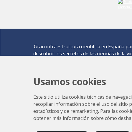
Gran infraestructura científica en España pa
descubrir los secretos de las ciencias de la vi
materiales para la energía, medio ambiente
nanomateriales, patrimonio cultural y much
más.
Usamos cookies
Carrer de la Llum 2-26 08290 Cerdanyola del Vallè
Barcelona,
España
Este sitio utiliza cookies técnicas de navegac
Cómo llegar
recopilar información sobre el uso del sitio 
+34 93 592 43 00
estadísticos y de remarketing. Para las cookie
obtener más información sobre cómo deshabili